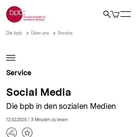
Direkt
Zur Startseite der bpb
zum
0
Artikel
Sho
Seiteninhalt
im
Naviga
Suche
springen
War
öffne
öffnen
öff
Pfadnavigation
Social
Brotkrümelnavigation
Die bpb
Über uns
Service
Media
|
Serviceangebote
der
INHALTSNAVIGATION
bpb
ÖFFNEN
|
Service
bpb.de
Social Media
Die bpb in den sozialen Medien
12.02.2025
/ 3 Minuten zu lesen
Teilen
Inhalt