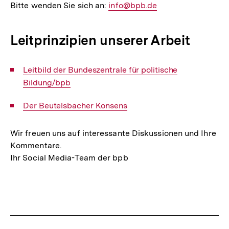
Bitte wenden Sie sich an:
E-
info@bpb.de
Mail
Link:
Leitprinzipien unserer Arbeit
Interner
Leitbild der Bundeszentrale für politische
Link:
Bildung/bpb
Interner
Der Beutelsbacher Konsens
Link:
Wir freuen uns auf interessante Diskussionen und Ihre
Kommentare.
Ihr Social Media-Team der bpb
Fussnoten