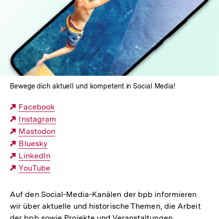
In
Lightbox
öffnen
Bewege dich aktuell und kompetent in Social Media!
Externer
Facebook
Link:
Externer
Instagram
Link:
Externer
Mastodon
Link:
Externer
Bluesky
Link:
Externer
LinkedIn
Link:
Externer
YouTube
Link:
Auf den Social-Media-Kanälen der bpb informieren
wir über aktuelle und historische Themen, die Arbeit
der bpb sowie Projekte und Veranstaltungen.