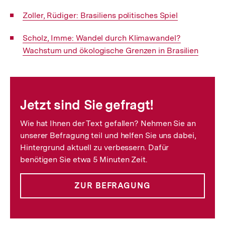
Interner
Zoller, Rüdiger: Brasiliens politisches Spiel
Link:
Interner
Scholz, Imme: Wandel durch Klimawandel?
Link:
Wachstum und ökologische Grenzen in Brasilien
Fussnoten
Jetzt sind Sie gefragt!
Wie hat Ihnen der Text gefallen? Nehmen Sie an
unserer Befragung teil und helfen Sie uns dabei,
Hintergrund aktuell zu verbessern. Dafür
benötigen Sie etwa 5 Minuten Zeit.
ZUR BEFRAGUNG