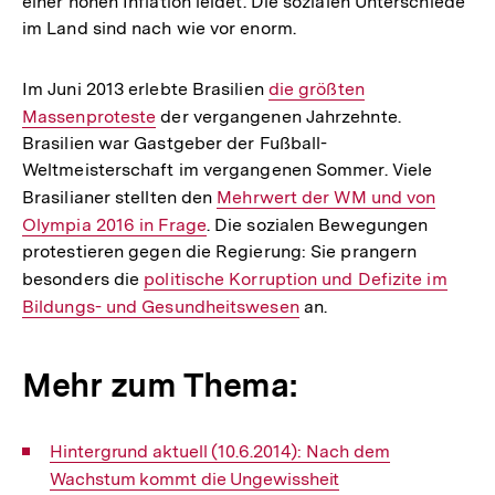
einer hohen Inflation leidet. Die sozialen Unterschiede
im Land sind nach wie vor enorm.
Im Juni 2013 erlebte Brasilien
Interner
die größten
Massenproteste
der vergangenen Jahrzehnte.
Link:
Brasilien war Gastgeber der Fußball-
Weltmeisterschaft im vergangenen Sommer. Viele
Brasilianer stellten den
Interner
Mehrwert der WM und von
Olympia 2016 in Frage
. Die sozialen Bewegungen
Link:
protestieren gegen die Regierung: Sie prangern
besonders die
Interner
politische Korruption und Defizite im
Bildungs- und Gesundheitswesen
Link:
an.
Mehr zum Thema:
Interner
Hintergrund aktuell (10.6.2014): Nach dem
Link:
Wachstum kommt die Ungewissheit