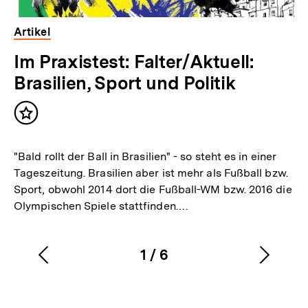
Artikel
Im Praxistest: Falter/Aktuell:
Brasilien, Sport und Politik
Inhalt
merken
"Bald rollt der Ball in Brasilien" - so steht es in einer
Tageszeitung. Brasilien aber ist mehr als Fußball bzw.
Sport, obwohl 2014 dort die Fußball-WM bzw. 2016 die
Olympischen Spiele stattfinden.…
1
/
6
Vorherigen
Nächs
Karussellinhalt
von
Inhalt
Inhalt
anzeigen
anzei