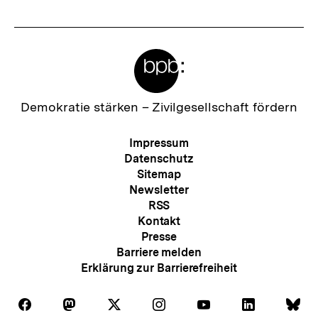
Meta-
Links
Zur
Demokratie stärken –
Zivilgesellschaft fördern
Startseite
der
Meta-
Impressum
bpb
Navigation
Datenschutz
Sitemap
Newsletter
RSS
Kontakt
Presse
Barriere melden
Erklärung zur Barrierefreiheit
Auf
Auf
Auf
Auf
Auf
Auf
Au
Folgen
Folgen
Folgen
Folgen
Folgen
Folgen
Fol