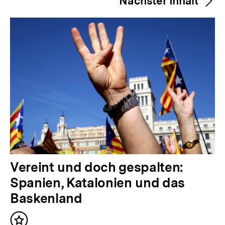
Nächster Inhalt
e
r
i
g
e
r
I
n
h
a
l
N
Vereint und doch gespalten:
t
ä
Spanien, Katalonien und das
:
c
Baskenland
h
Inhalt