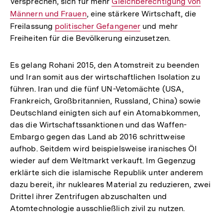
Versprechen, sich für mehr
Interner
Gleichberechtigung von
Männern und Frauen
, eine stärkere Wirtschaft, die
Link:
Freilassung
Interner
politischer Gefangener
und mehr
Freiheiten für die Bevölkerung einzusetzen.
Link:
Es gelang Rohani 2015, den Atomstreit zu beenden
und Iran somit aus der wirtschaftlichen Isolation zu
führen. Iran und die fünf UN-Vetomächte (USA,
Frankreich, Großbritannien, Russland, China) sowie
Deutschland einigten sich auf ein Atomabkommen,
das die Wirtschaftssanktionen und das Waffen-
Embargo gegen das Land ab 2016 schrittweise
aufhob. Seitdem wird beispielsweise iranisches Öl
wieder auf dem Weltmarkt verkauft. Im Gegenzug
erklärte sich die islamische Republik unter anderem
dazu bereit, ihr nukleares Material zu reduzieren, zwei
Drittel ihrer Zentrifugen abzuschalten und
Atomtechnologie ausschließlich zivil zu nutzen.