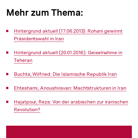
Mehr zum Thema:
Interner
Hintergrund aktuell (17.06.2013): Rohani gewinnt
Link:
Präsidentswahl in Iran
Interner
Hintergrund aktuell (20.01.2016): Geiselnahme in
Link:
Teheran
Interner
Buchta, Wilfried: Die Islamische Republik Iran
Link:
Interner
Ehteshami, Anoushiravan: Machtstrukturen in Iran
Link:
Interner
Hajatpour, Reza: Von der arabischen zur iranischen
Link:
Revolution?
Fussnoten