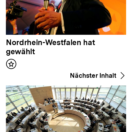
V
Nordrhein-Westfalen hat
o
gewählt
r
Inhalt
h
merken
Nächster Inhalt
e
r
i
g
e
r