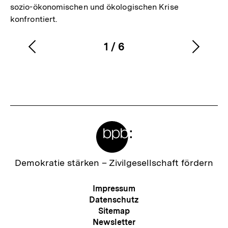
sozio-ökonomischen und ökologischen Krise
konfrontiert.
1
/
6
Vorherigen
Nächs
Karussellinhalt
von
Inhalt
Inhalt
anzeigen
anzei
Meta-
Links
Zur
Demokratie stärken –
Zivilgesellschaft fördern
Startseite
der
Meta-
Impressum
bpb
Navigation
Datenschutz
Sitemap
Newsletter