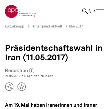
Direkt
Zur Startseite der bpb
zum
0
Artikel
Sho
Seiteninhalt
im
Naviga
Suche
springen
War
öffne
öffnen
öff
Pfadnavigation
Präsidentschaftswahl
Brotkrümelnavigation
kurz&knapp
Hintergrund aktuell
Mai 2017
in
Iran
(11.05.2017)
|
Präsidentschaftswahl in
Hintergrund
aktuell
Iran (11.05.2017)
|
bpb.de
Redaktion
(Mehr zum Autor)
öffnen
21.05.2017
/ 5 Minuten zu lesen
Teilen
Inhalt
Optionen
merken
anzeigen
Am 19. Mai haben Iranerinnen und Iraner