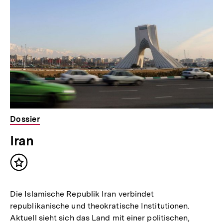
h
Inhalte
a
l
t
:
Dossier
Iran
Inhalt
merken
Die Islamische Republik Iran verbindet
republikanische und theokratische Institutionen.
Aktuell sieht sich das Land mit einer politischen,