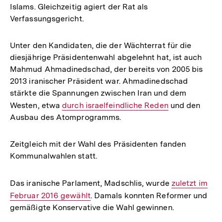
Islams. Gleichzeitig agiert der Rat als
Verfassungsgericht.
Unter den Kandidaten, die der Wächterrat für die
diesjährige Präsidentenwahl abgelehnt hat, ist auch
Mahmud Ahmadinedschad, der bereits von 2005 bis
2013 iranischer Präsident war. Ahmadinedschad
stärkte die Spannungen zwischen Iran und dem
Westen, etwa
Interner
durch israelfeindliche Reden
und den
Ausbau des Atomprogramms.
Link:
Zeitgleich mit der Wahl des Präsidenten fanden
Kommunalwahlen statt.
Das iranische Parlament, Madschlis, wurde
Interner
zuletzt im
Februar 2016 gewählt
. Damals konnten Reformer und
Link:
gemäßigte Konservative die Wahl gewinnen.