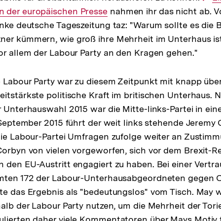
 der europäischen Presse
nahmen ihr das nicht ab. V
Li
inke deutsche Tageszeitung taz: "Warum sollte es die B
er kümmern, wie groß ihre Mehrheit im Unterhaus ist
or allem der Labour Party an den Kragen gehen."
e Labour Party war zu diesem Zeitpunkt mit knapp übe
itstärkste politische Kraft im britischen Unterhaus. N
r Unterhauswahl 2015 war die Mitte-links-Partei in eine
t September 2015 führt der weit links stehende Jeremy C
die Labour-Partei Umfragen zufolge weiter an Zustimm
Corbyn von vielen vorgeworfen, sich vor dem Brexit-
n den EU-Austritt engagiert zu haben. Bei einer Ver
mmten 172 der Labour-Unterhausabgeordneten gegen C
te das Ergebnis als "bedeutungslos" vom Tisch. May w
halb der Labour Party nutzen, um die Mehrheit der Tor
lierten daher viele Kommentatoren über Mays Motiv f