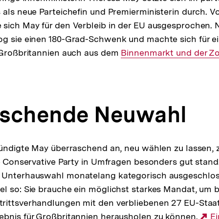
 als neue Parteichefin und Premierministerin durch. V
 sich May für den Verbleib in der EU ausgesprochen.
og sie einen 180-Grad-Schwenk und machte sich für 
 Großbritannien auch aus dem
Interner
Binnenmarkt und der Zo
Link:
aschende Neuwahl
kündigte May überraschend an, neu wählen zu lassen, 
re Conservative Party in Umfragen besonders gut stand.
 Unterhauswahl monatelang kategorisch ausgeschlos
l so: Sie brauche ein möglichst starkes Mandat, um b
rittsverhandlungen mit den verbliebenen 27 EU-Staa
ebnis für Großbritannien herausholen zu können.
E
Ei