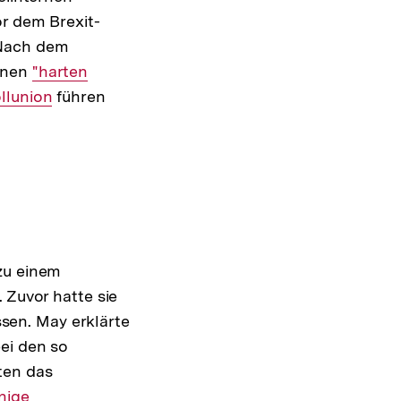
or dem Brexit-
 Nach dem
einen
Interner
"harten
llunion
Link:
führen
zu einem
 Zuvor hatte sie
sen. May erklärte
ei den so
ten das
xterner
nige