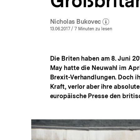
Großbrita
a
t
i
Nicholas Bukovec
o
(Mehr zum Autor)
öffnen
n
13.06.2017
/ 7 Minuten zu lesen
Die Briten haben am 8. Juni 2
May hatte die Neuwahl im April
Brexit-Verhandlungen. Doch ih
Kraft, verlor aber ihre absolut
europäische Presse den briti