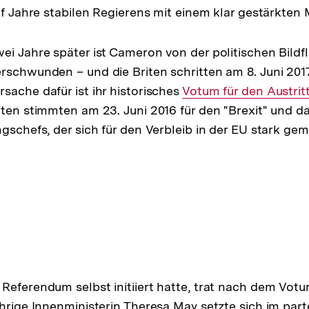
ünf Jahre stabilen Regierens mit einem klar gestärkten
ei Jahre später ist Cameron von der politischen Bildf
rschwunden – und die Briten schritten am 8. Juni 201
sache dafür ist ihr historisches
Interner
Votum für den Austrit
iten stimmten am 23. Juni 2016 für den "Brexit" und d
Link:
ngschefs, der sich für den Verbleib in der EU stark gem
Referendum selbst initiiert hatte, trat nach dem Votu
ährige Innenministerin Theresa May setzte sich im part