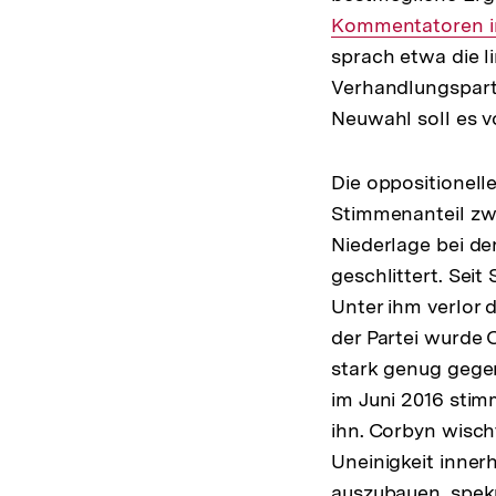
Kommentatoren in
sprach etwa die l
Verhandlungspartn
Neuwahl soll es v
Die oppositionell
Stimmenanteil zwe
Niederlage bei de
geschlittert. Sei
Unter ihm verlor 
der Partei wurde 
stark genug gege
im Juni 2016 sti
ihn. Corbyn wisch
Uneinigkeit inner
auszubauen, speku