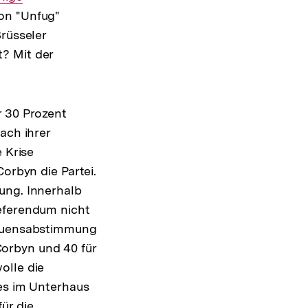
on "Unfug"
nk:
rüsseler
? Mit der
r 30 Prozent
ach ihrer
 Krise
orbyn die Partei.
ung. Innerhalb
Referendum nicht
trauensabstimmung
orbyn und 40 für
olle die
ies im Unterhaus
ür die