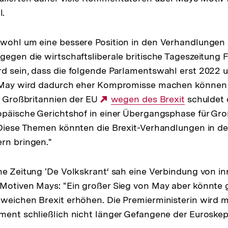
.
wohl um eine bessere Position in den Verhandlungen 
gegen die wirtschaftsliberale britische Tageszeitung F
d sein, dass die folgende Parlamentswahl erst 2022 u
. May wird dadurch eher Kompromisse machen können -
el Großbritannien der EU
Externer
wegen des Brexit
schuldet 
opäische Gerichtshof in einer Übergangsphase für Gro
Link:
 Diese Themen könnten die Brexit-Verhandlungen in de
rn bringen."
he Zeitung 'De Volkskrant‘ sah eine Verbindung von i
Motiven Mays: "Ein großer Sieg von May aber könnte 
weichen Brexit erhöhen. Die Premierministerin wird m
ment schließlich nicht länger Gefangene der Euroskepti