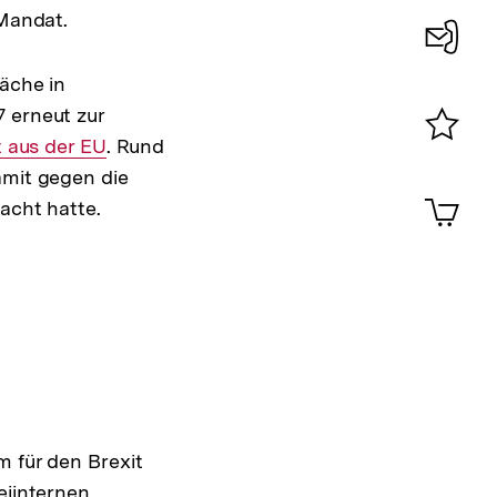
 Mandat.
Konta
läche in
0
7 erneut zur
t aus der EU
. Rund
Merklist
amit gegen die
ansehen
0
Artik
acht hatte.
im
Shop-
Warenko
ansehen
m für den Brexit
eiinternen