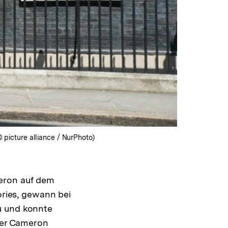
© picture alliance / NurPhoto)
meron auf dem
ories, gewann bei
u und konnte
eger Cameron