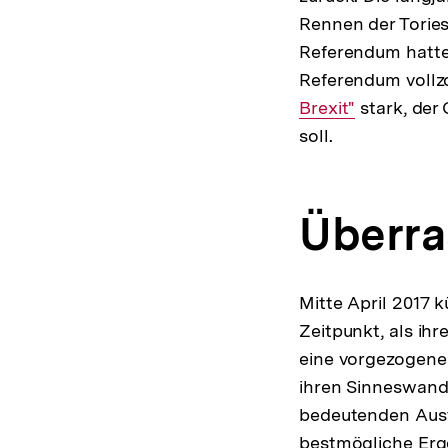
Rennen der Tories
Referendum hatte
Referendum vollz
Brexit"
stark, der
soll.
Überr
Mitte April 2017 
Zeitpunkt, als ih
eine vorgezogene
ihren Sinneswande
bedeutenden Aust
bestmögliche Erg