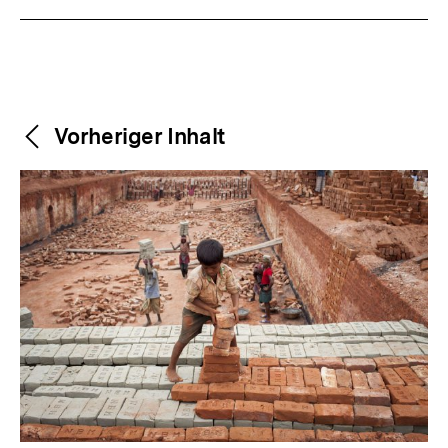
Weitere
Content-
Vorheriger Inhalt
Navigation
Inhalte