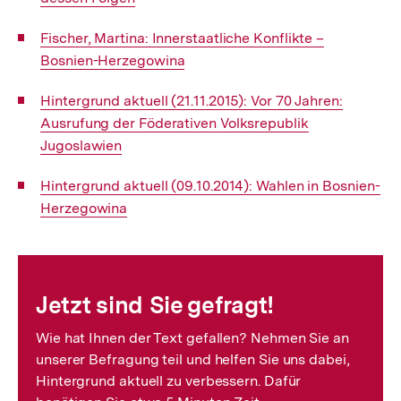
Interner
Fischer, Martina: Innerstaatliche Konflikte –
Link:
Bosnien-Herzegowina
Interner
Hintergrund aktuell (21.11.2015): Vor 70 Jahren:
Link:
Ausrufung der Föderativen Volksrepublik
Jugoslawien
Interner
Hintergrund aktuell (09.10.2014): Wahlen in Bosnien-
Link:
Herzegowina
Fussnoten
Jetzt sind Sie gefragt!
Wie hat Ihnen der Text gefallen? Nehmen Sie an
unserer Befragung teil und helfen Sie uns dabei,
Hintergrund aktuell zu verbessern. Dafür