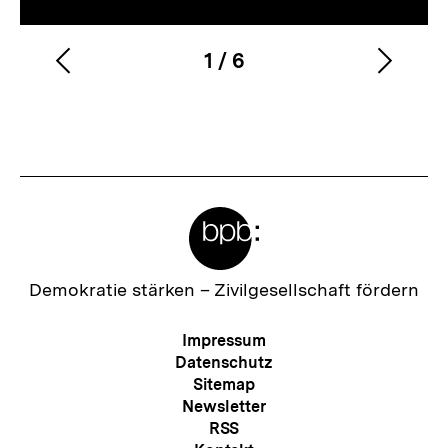
1
/
6
Vorherigen
Nächs
Karussellinhalt
von
Inhalt
Inhalt
anzeigen
anzei
Meta-
Links
Zur
Demokratie stärken –
Zivilgesellschaft fördern
Startseite
der
Meta-
Impressum
bpb
Navigation
Datenschutz
Sitemap
Newsletter
RSS