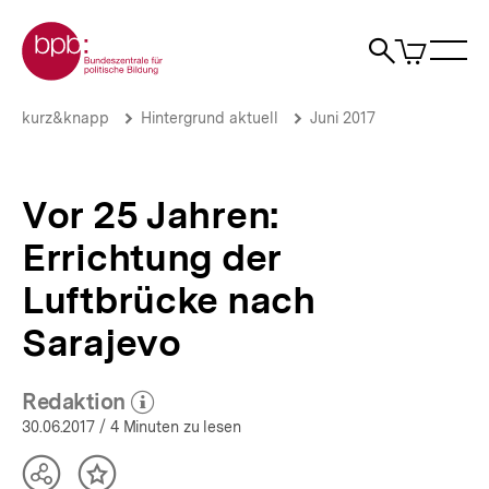
Direkt
Zur Startseite der bpb
zum
0
Artikel
Sho
Seiteninhalt
im
Naviga
Suche
springen
War
öffne
öffnen
öff
Pfadnavigation
Vor
Brotkrümelnavigation
kurz&knapp
Hintergrund aktuell
Juni 2017
25
Jahren:
Errichtung
der
Vor 25 Jahren:
Luftbrücke
nach
Errichtung der
Sarajevo
|
Luftbrücke nach
Hintergrund
aktuell
Sarajevo
|
bpb.de
Redaktion
(Mehr zum Autor)
öffnen
30.06.2017
/ 4 Minuten zu lesen
Teilen
Inhalt