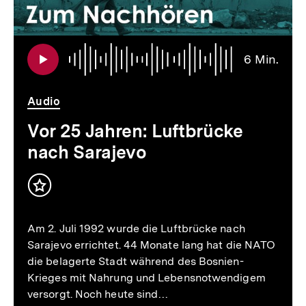
:
Audi
Daue
6 Min.
6
Min.
Audio
Vor 25 Jahren: Luftbrücke
nach Sarajevo
Inhalt
merken
Am 2. Juli 1992 wurde die Luftbrücke nach
Sarajevo errichtet. 44 Monate lang hat die NATO
die belagerte Stadt während des Bosnien-
Krieges mit Nahrung und Lebensnotwendigem
versorgt. Noch heute sind…