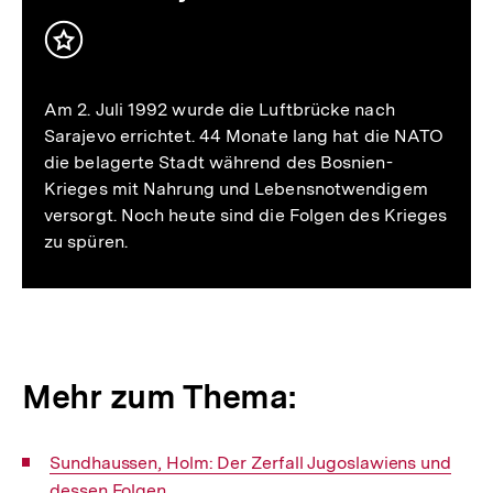
Inhalt
merken
Am 2. Juli 1992 wurde die Luftbrücke nach
Sarajevo errichtet. 44 Monate lang hat die NATO
die belagerte Stadt während des Bosnien-
Krieges mit Nahrung und Lebensnotwendigem
versorgt. Noch heute sind die Folgen des Krieges
zu spüren.
Mehr zum Thema:
Interner
Sundhaussen, Holm: Der Zerfall Jugoslawiens und
Link:
dessen Folgen