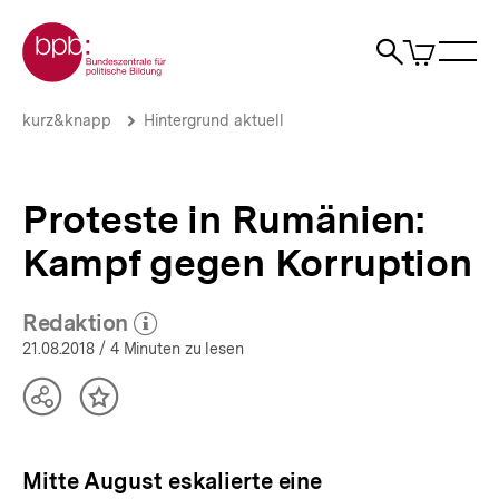
Direkt
Zur Startseite der bpb
zum
0
Artikel
Sho
Seiteninhalt
im
Naviga
Suche
springen
War
öffne
öffnen
öff
Pfadnavigation
Proteste
Brotkrümelnavigation
kurz&knapp
Hintergrund aktuell
in
Rumänien:
Kampf
gegen
Proteste in Rumänien:
Korruption
|
Kampf gegen Korruption
Hintergrund
aktuell
|
Redaktion
(Mehr zum Autor)
bpb.de
öffnen
21.08.2018
/ 4 Minuten zu lesen
Teilen
Inhalt
Optionen
merken
anzeigen
Mitte August eskalierte eine