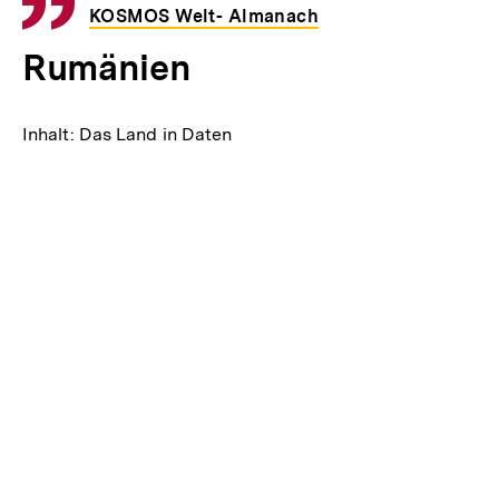
h
für
überspringen
KOSMOS Welt- Almanach
weitere
a
Rumänien
Inhalte
l
t
Inhalt: Das Land in Daten
: