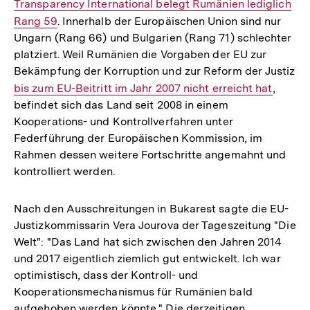
Transparency International belegt Rumänien lediglich
Link:
Rang 59
. Innerhalb der Europäischen Union sind nur
Ungarn (Rang 66) und Bulgarien (Rang 71) schlechter
platziert. Weil Rumänien die Vorgaben der EU zur
Bekämpfung der Korruption und zur Reform der Justiz
Interner
bis zum EU-Beitritt im Jahr 2007 nicht erreicht hat
,
befindet sich das Land seit 2008 in einem
Link:
Kooperations- und Kontrollverfahren unter
Federführung der Europäischen Kommission, im
Rahmen dessen weitere Fortschritte angemahnt und
kontrolliert werden.
Nach den Ausschreitungen in Bukarest sagte die EU-
Justizkommissarin Vera Jourova der Tageszeitung "Die
Welt": "Das Land hat sich zwischen den Jahren 2014
und 2017 eigentlich ziemlich gut entwickelt. Ich war
optimistisch, dass der Kontroll- und
Kooperationsmechanismus für Rumänien bald
aufgehoben werden könnte." Die derzeitigen