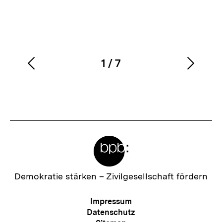
1
/
7
Vorherigen
Nächs
Karussellinhalt
von
Inhalt
Inhalt
anzeigen
anzei
Meta-
Links
Zur
Demokratie stärken –
Zivilgesellschaft fördern
Startseite
der
Meta-
Impressum
bpb
Navigation
Datenschutz