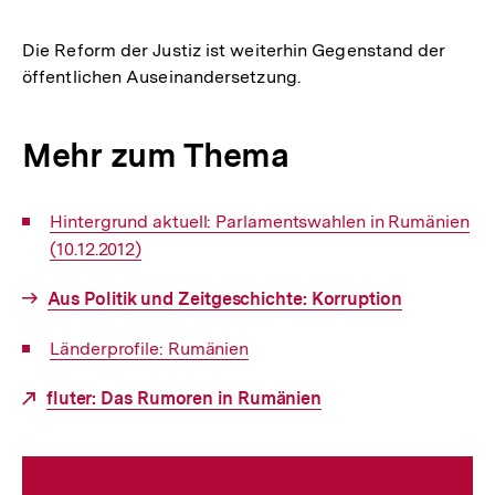
Die Reform der Justiz ist weiterhin Gegenstand der
öffentlichen Auseinandersetzung.
Mehr zum Thema
Interner
Hintergrund aktuell: Parlamentswahlen in Rumänien
Link:
(10.12.2012)
Interner
Aus Politik und Zeitgeschichte: Korruption
Link:
Interner
Länderprofile: Rumänien
Link:
Externer
fluter: Das Rumoren in Rumänien
Link:
Fussnoten