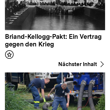
V
Briand-Kellogg-Pakt: Ein Vertrag
o
gegen den Krieg
r
Inhalt
h
merken
Nächster Inhalt
e
r
i
g
e
r