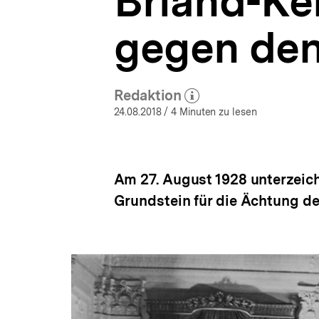
Briand-Kel
|
a
Hintergrund
t
aktuell
gegen den
i
|
o
bpb.de
n
Redaktion
(Mehr zum Autor)
öffnen
24.08.2018
/ 4 Minuten zu lesen
Am 27. August 1928 unterzeich
Grundstein für die Ächtung de