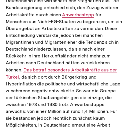
Deutschland eine wirtschaftliche Stagnation aus. Die
Bundesregierung entschied sich, den Zuzug weiterer
Arbeitskräfte durch einen
Interner
Anwerbestopp
für
Menschen aus Nicht-EG-Staaten zu begrenzen, um ein
Link:
Überangebot an Arbeitskräften zu vermeiden. Diese
Entscheidung verstärkte jedoch bei manchen
Migrantinnen und Migranten eher die Tendenz sich in
Deutschland niederzulassen, da sie nach einer
Rückkehr in ihre Herkunftsländer nicht mehr zum
Arbeiten nach Deutschland hätten zurückkehren
können.
Interner
Das betraf besonders Arbeitskräfte aus der
Türkei
, da sich dort durch Bürgerkrieg und
Link:
Hyperinflation die politische und wirtschaftliche Lage
zunehmend negativ entwickelte. So war die Gruppe
der türkischen Staatsangehörigen die einzige, die
zwischen 1973 und 1980 trotz Anwerbestopps
anwuchs: von einer Million auf rund 1,4 Millionen. Für
sie bestanden jedoch rechtlich zunächst kaum
Möglichkeiten, in Deutschland erneut eine Arbeit