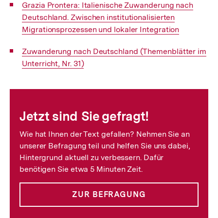
Interner
Grazia Prontera: Italienische Zuwanderung nach
Link:
Deutschland. Zwischen institutionalisierten
Migrationsprozessen und lokaler Integration
Interner
Zuwanderung nach Deutschland (Themenblätter im
Link:
Unterricht, Nr. 31)
Fussnoten
Jetzt sind Sie gefragt!
Wie hat Ihnen der Text gefallen? Nehmen Sie an
unserer Befragung teil und helfen Sie uns dabei,
Hintergrund aktuell zu verbessern. Dafür
benötigen Sie etwa 5 Minuten Zeit.
ZUR BEFRAGUNG