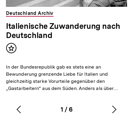
Deutschland Archiv
Italienische Zuwanderung nach
Deutschland
Inhalt
merken
In der Bundesrepublik gab es stets eine an
Bewunderung grenzende Liebe für Italien und
gleichzeitig starke Vorurteile gegenüber den
„Gastarbeitern“ aus dem Süden. Anders als über…
1
/
6
Vorherigen
Nächs
Karussellinhalt
von
Inhalt
Inhalt
anzeigen
anzei