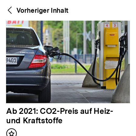
Weitere
Content-
Vorheriger Inhalt
Navigation
Inhalte
V
Ab 2021: CO2-Preis auf Heiz-
o
und Kraftstoffe
r