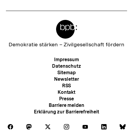
Meta-
Links
Zur
Demokratie stärken –
Zivilgesellschaft fördern
Startseite
der
Meta-
Impressum
bpb
Navigation
Datenschutz
Sitemap
Newsletter
RSS
Kontakt
Presse
Barriere melden
Erklärung zur Barrierefreiheit
Auf
Auf
Auf
Auf
Auf
Auf
Au
Folgen
Folgen
Folgen
Folgen
Folgen
Folgen
Fol
Facebook
Mastodon
X
Instagram
Youtube
LinkedIn
Bl