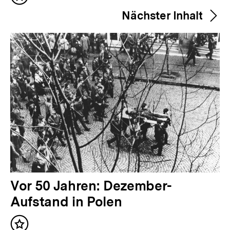
Inhalt
h
merken
Nächster Inhalt
e
r
i
g
e
r
I
n
h
a
l
N
Vor 50 Jahren: Dezember-
t
ä
Aufstand in Polen
:
c
Inhalt