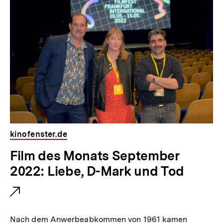
kinofenster.de
E
Film des Monats September
x
2022: Liebe, D-Mark und Tod
t
e
r
Nach dem Anwerbeabkommen von 1961 kamen