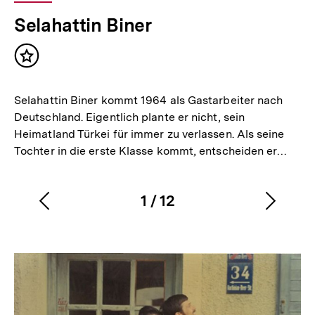
Selahattin Biner
Inhalt
merken
Selahattin Biner kommt 1964 als Gastarbeiter nach
Deutschland. Eigentlich plante er nicht, sein
Heimatland Türkei für immer zu verlassen. Als seine
Tochter in die erste Klasse kommt, entscheiden er…
1
/
12
Vorherigen
Nächs
Karussellinhalt
von
Inhalt
Inhalt
anzeigen
anzei