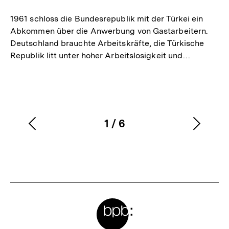
merken
1961 schloss die Bundesrepublik mit der Türkei ein
Abkommen über die Anwerbung von Gastarbeitern.
Deutschland brauchte Arbeitskräfte, die Türkische
Republik litt unter hoher Arbeitslosigkeit und…
1
/
6
Vorherigen
Nächs
Karussellinhalt
von
Inhalt
Inhalt
anzeigen
anzei
Meta-
Links