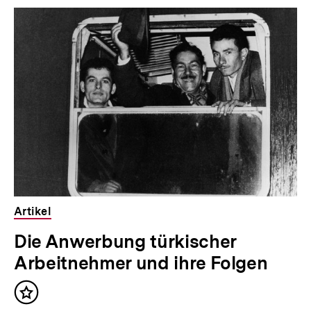
Inhaltskarousell
Inhaltskarussell
für
überspringen
weitere
Inhalte
Artikel
Die Anwerbung türkischer
Arbeitnehmer und ihre Folgen
Inhalt