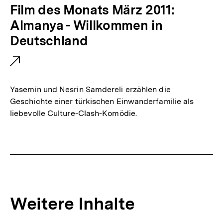
E
Film des Monats März 2011:
x
Almanya - Willkommen in
t
Deutschland
e
r
n
Yasemin und Nesrin Samdereli erzählen die
e
Geschichte einer türkischen Einwanderfamilie als
liebevolle Culture-Clash-Komödie.
r
L
i
n
k
:
Weitere Inhalte