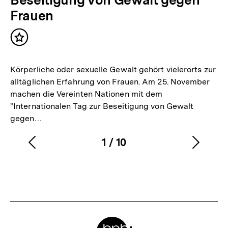
Frauen
Inhalt
merken
Körperliche oder sexuelle Gewalt gehört vielerorts zur
alltäglichen Erfahrung von Frauen. Am 25. November
machen die Vereinten Nationen mit dem
"Internationalen Tag zur Beseitigung von Gewalt
gegen…
1
/
10
Vorherigen
Nächs
Karussellinhalt
von
Inhalt
Inhalt
anzeigen
anzei
Meta-