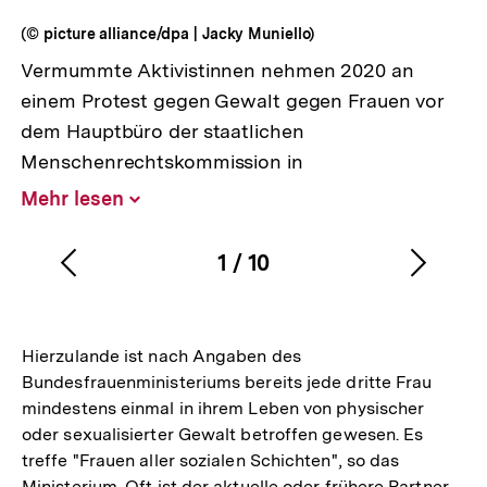
(© picture alliance/dpa | Jacky Muniello)
Vermummte Aktivistinnen nehmen 2020 an
einem Protest gegen Gewalt gegen Frauen vor
dem Hauptbüro der staatlichen
Menschenrechtskommission in
Mehr lesen
Inhalt
aufklappen
1
/
10
Vorherigen
Nächs
Karussellinhalt
von
Inhalt
Inhalt
anzeigen
anzei
Hierzulande ist nach Angaben des
Bundesfrauenministeriums bereits jede dritte Frau
mindestens einmal in ihrem Leben von physischer
oder sexualisierter Gewalt betroffen gewesen. Es
treffe "Frauen aller sozialen Schichten", so das
Ministerium. Oft ist der aktuelle oder frühere Partner