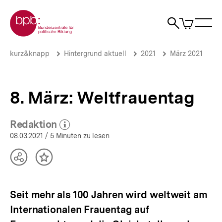
Direkt
Zur Startseite der bpb
zum
0
Artikel
Sho
Seiteninhalt
im
Naviga
Suche
springen
War
öffne
öffnen
öff
Pfadnavigation
8.
Brotkrümelnavigation
kurz&knapp
Hintergrund aktuell
2021
März 2021
März:
Weltfrauentag
|
Hintergrund
8. März: Weltfrauentag
aktuell
|
bpb.de
Redaktion
(Mehr zum Autor)
öffnen
08.03.2021
/ 5 Minuten zu lesen
Teilen
Inhalt
Optionen
merken
anzeigen
Seit mehr als 100 Jahren wird weltweit am
Internationalen Frauentag auf