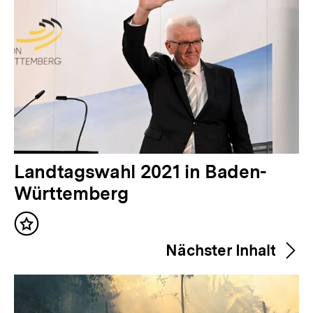
V
Landtagswahl 2021 in Baden-
o
Württemberg
r
Inhalt
h
merken
Nächster Inhalt
e
r
i