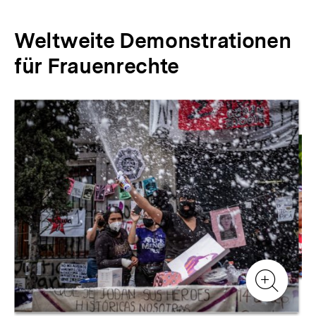
Weltweite Demonstrationen
für Frauenrechte
Inhaltskarussell
überspringen
Zur
Zur
Galerieansicht
Gale
Zur
Gale