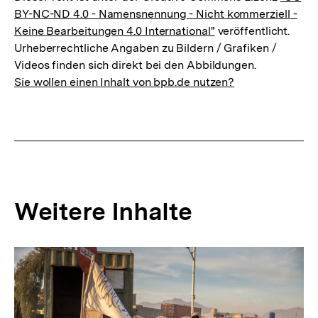
BY-NC-ND 4.0 - Namensnennung - Nicht kommerziell -
Keine Bearbeitungen 4.0 International"
veröffentlicht.
Urheberrechtliche Angaben zu Bildern / Grafiken /
Videos finden sich direkt bei den Abbildungen.
Sie wollen einen Inhalt von bpb.de nutzen?
Weitere Inhalte
Inhaltskarousell
Inhaltskarussell
für
überspringen
weitere
Inhalte