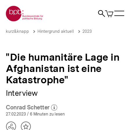
Direkt
Zur Startseite der bpb
zum
0
Artikel
Sho
Seiteninhalt
im
Naviga
Suche
springen
War
öffne
öffnen
öff
Pfadnavigation
"Die
Brotkrümelnavigation
kurz&knapp
Hintergrund aktuell
2023
humanitäre
Lage
in
Afghanistan
"Die humanitäre Lage in
ist
eine
Afghanistan ist eine
Katastrophe"
|
Katastrophe"
Hintergrund
aktuell
Interview
|
bpb.de
Conrad Schetter
(Mehr zum Autor)
öffnen
27.02.2023
/ 6 Minuten zu lesen
Teilen
Inhalt