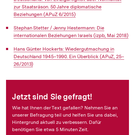
zur Staatsräson. 50 Jahre diplomatische
Beziehungen (APuZ 6/2015)
Interner
Stephan Stetter / Jenny Hestermann: Die
Link:
internationalen Beziehungen Israels (izpb, Mai 2018)
Interner
Hans Günter Hockerts: Wiedergutmachung in
Link:
Deutschland 1945–1990. Ein Überblick (APuZ, 25–
26/2013)
Fussnoten
Jetzt sind Sie gefragt!
Wie hat Ihnen der Text gefallen? Nehmen Sie an
unserer Befragung teil und helfen Sie uns dabei,
Hintergrund aktuell zu verbessern. Dafür
benötigen Sie etwa 5 Minuten Zeit.