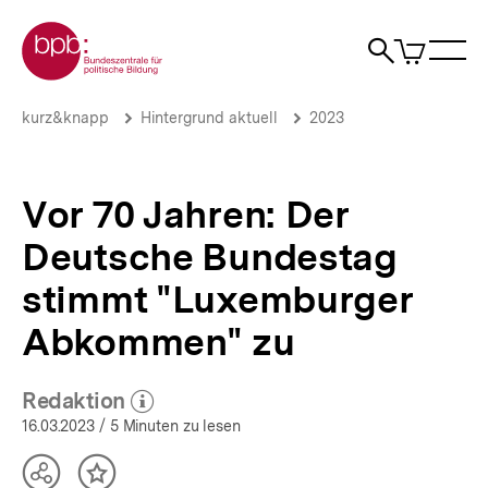
Direkt
Zur Startseite der bpb
zum
0
Artikel
Sho
Seiteninhalt
im
Naviga
Suche
springen
War
öffne
öffnen
öff
Pfadnavigation
Vor
Brotkrümelnavigation
kurz&knapp
Hintergrund aktuell
2023
70
Jahren:
Der
Deutsche
Vor 70 Jahren: Der
Bundestag
stimmt
Deutsche Bundestag
"Luxemburger
Abkommen"
stimmt "Luxemburger
zu
|
Abkommen" zu
Hintergrund
aktuell
|
Redaktion
(Mehr zum Autor)
bpb.de
öffnen
16.03.2023
/ 5 Minuten zu lesen
Teilen
Inhalt