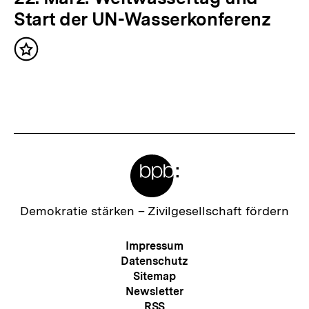
t
ä
Start der UN-Wasserkonferenz
:
c
Inhalt
h
merken
s
t
e
r
Meta-
I
Links
n
h
Zur
Demokratie stärken –
Zivilgesellschaft fördern
Startseite
a
der
Meta-
Impressum
l
bpb
Navigation
Datenschutz
t
Sitemap
Newsletter
:
RSS