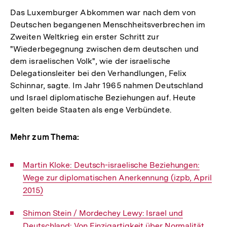
Das Luxemburger Abkommen war nach dem von
Deutschen begangenen Menschheitsverbrechen im
Zweiten Weltkrieg ein erster Schritt zur
"Wiederbegegnung zwischen dem deutschen und
dem israelischen Volk", wie der israelische
Delegationsleiter bei den Verhandlungen, Felix
Schinnar, sagte. Im Jahr 1965 nahmen Deutschland
und Israel diplomatische Beziehungen auf. Heute
gelten beide Staaten als enge Verbündete.
Mehr zum Thema:
Interner
Martin Kloke: Deutsch-israelische Beziehungen:
Link:
Wege zur diplomatischen Anerkennung (izpb, April
2015)
Interner
Shimon Stein / Mordechey Lewy: Israel und
Link:
Deutschland: Von Einzigartigkeit über Normalität