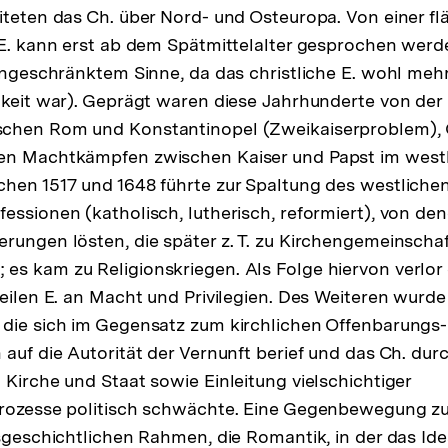
iteten das Ch. über Nord- und Osteuropa. Von einer 
 E. kann erst ab dem Spätmittelalter gesprochen werd
eingeschränktem Sinne, da das christliche E. wohl mehr
hkeit war). Geprägt waren diese Jahrhunderte von der 
chen Rom und Konstantinopel (Zweikaiserproblem), 
en Machtkämpfen zwischen Kaiser und Papst im westl
hen 1517 und 1648 führte zur Spaltung des westlichen
essionen (katholisch, lutherisch, reformiert), von de
rungen lösten, die später z. T. zu Kirchengemeinscha
s kam zu Religionskriegen. Als Folge hiervon verlor 
Teilen E. an Macht und Privilegien. Des Weiteren wurd
 die sich im Gegensatz zum kirchlichen Offenbarungs
auf die Autorität der Vernunft berief und das Ch. durch
 Kirche und Staat sowie Einleitung vielschichtiger
prozesse politisch schwächte. Eine Gegenbewegung zu
esgeschichtlichen Rahmen, die Romantik, in der das Ide