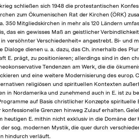
rieg schließen sich 1948 die protestantischen Konfes
irchen zum Ökumenischen Rat der Kirchen (ÖRK) zus
ca. 350 Mitgliedskirchen in mehr als 120 Ländern umfas
s, das ein gewisses Maß an geistlicher Verbindlichkei
t in versöhnter Verschiedenheit« angestrebt. Bi- und mu
e Dialoge dienen u. a. dazu, das Ch. innerhalb des Plur
ft E. prägt, zu positionieren; allerdings sind in den ch
neokonservative Tendenzen am Werk, die die ökumen
ckieren und eine weitere Modernisierung des europ. 
ternativen religiösen und spirituellen Kontexten außer
hen in Nordamerika und zunehmend auch in E. ist zu b
Programme auf Basis christlicher Konzepte spirituelle
 konfessionelle Grenzen hinweg Zulauf erhalten. Geleb
t im heutigen E. mithin nicht exklusiv in die Domäne der 
l der sog. modernen Mystik, die quer durch verschied
 hindurch verläuft.