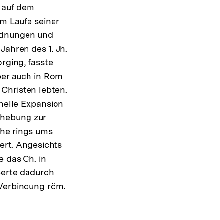
, auf dem
im Laufe seiner
ordnungen und
Jahren des 1. Jh.
rging, fasste
aber auch in Rom
Christen lebten.
hnelle Expansion
rhebung zur
che rings ums
iert. Angesichts
e das Ch. in
ößerte dadurch
 Verbindung röm.