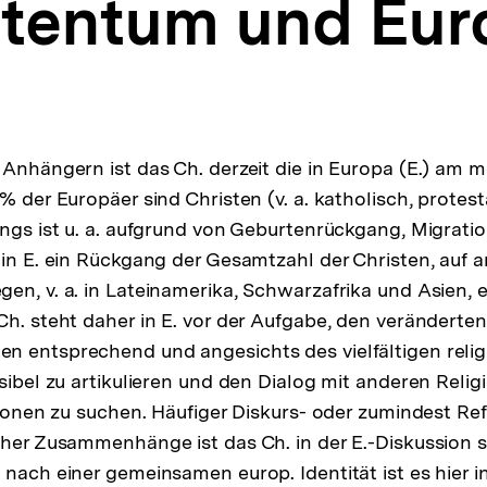
stentum und Eur
 Anhängern ist das Ch. derzeit die in Europa (E.) am m
% der Europäer sind Christen (v. a. katholisch, protest
ings ist u. a. aufgrund von Geburtenrückgang, Migrati
 in E. ein Rückgang der Gesamtzahl der Christen, auf 
en, v. a. in Lateinamerika, Schwarzafrika und Asien, e
Ch. steht daher in E. vor der Aufgabe, den veränderten
n entsprechend und angesichts des vielfältigen reli
usibel zu artikulieren und den Dialog mit anderen Reli
itionen zu suchen. Häufiger Diskurs- oder zumindest 
cher Zusammenhänge ist das Ch. in der E.-Diskussion 
 nach einer gemeinsamen europ. Identität ist es hier in