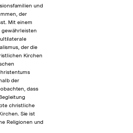
sionsfamilien und
ammen, der
st. Mit einem
t gewährleisten
ltilaterale
alismus, der die
ristlichen Kirchen
ischen
Christentums
halb der
eobachten, dass
 Begleitung
te christliche
Kirchen. Sie ist
ene Religionen und