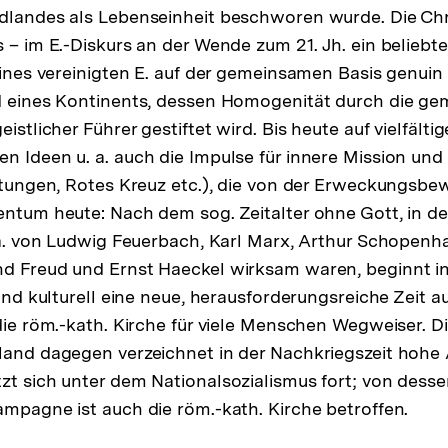
dlandes als Lebenseinheit beschworen wurde. Die Chri
 – im E.-Diskurs an der Wende zum 21. Jh. ein beliebte
eines vereinigten E. auf der gemeinsamen Basis genuin 
ld eines Kontinents, dessen Homogenität durch die ge
eistlicher Führer gestiftet wird. Bis heute auf vielfält
n Ideen u. a. auch die Impulse für innere Mission und 
chtungen, Rotes Kreuz etc.), die von der Erweckungsb
entum heute: Nach dem sog. Zeitalter ohne Gott, in d
. a. von Ludwig Feuerbach, Karl Marx, Arthur Schopenha
d Freud und Ernst Haeckel wirksam waren, beginnt in 
 und kulturell eine neue, herausforderungsreiche Zeit a
 die röm.-kath. Kirche für viele Menschen Wegweiser. D
land dagegen verzeichnet in der Nachkriegszeit hohe 
zt sich unter dem Nationalsozialismus fort; von dess
ampagne ist auch die röm.-kath. Kirche betroffen.