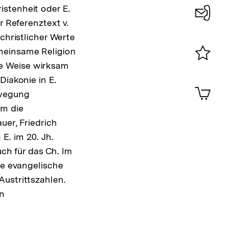
stenheit oder E.
r Referenztext v.
Konta
christlicher Werte
0
meinsame Religion
ige Weise wirksam
Merklist
Diakonie in E.
ansehen
0
Artik
ewegung
im
em die
Shop-
Warenko
uer, Friedrich
ansehen
E. im 20. Jh.
uch für das Ch. Im
ie evangelische
Austrittszahlen.
en