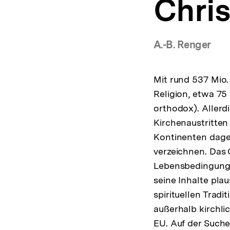
Chri
a
t
i
o
A.-B. Renger
n
Mit rund 537 Mio.
Religion, etwa 75 
orthodox). Allerd
Kirchenaustritten
Kontinenten dageg
verzeichnen. Das 
Lebensbedingunge
seine Inhalte pla
spirituellen Trad
außerhalb kirchli
EU. Auf der Suche