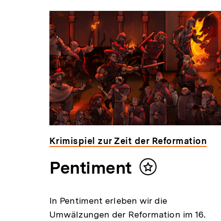
Inhaltskarousell
Inhaltskarussell
für
überspringen
weitere
Inhalte
Krimispiel zur Zeit der Reformation
Pentiment
Inhalt
merken
t
In Pentiment erleben wir die
n
Umwälzungen der Reformation im 16.