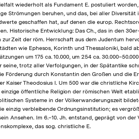
ielfalt wiederholt als Fundament E. postuliert worden
ige Strömungen beruhen, und das, bei aller Diversität 
dwerte geschaffen hat, auf denen die europ. Rechts
en. Historische Entwicklung: Das Ch., das in den 30er-
ina zur Zeit der röm. Herrschaft aus dem Judentum hervo
 Städten wie Ephesos, Korinth und Thessaloniki, bald 
tzungen um 175 ca. 10.000, um 254 ca. 30.000–50.000 
 seine, trotz aller Verfolgungen, in der Spätantike sc
ie Förderung durch Konstantin den Großen und die E
er Kaiser Theodosius I. Um 500 war die christliche Kir
 einzige öffentliche Religion der römischen Welt etabl
politischen Systeme in der Völkerwanderungszeit bildet
die einzig verbleibende Ordnungsinstitution; es vergr
ein Ansehen. Im 6.–10. Jh. entstand, geprägt von der
onskomplexe, das sog. christliche E.