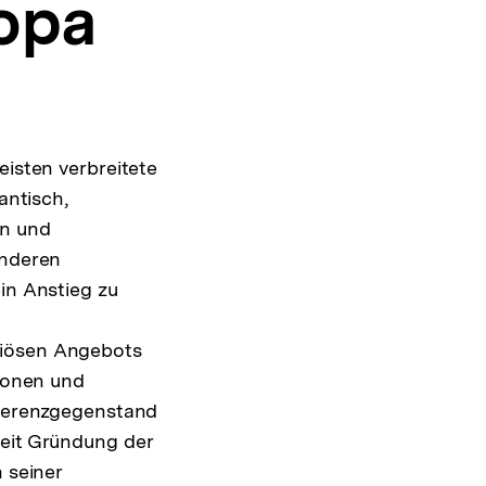
opa
eisten verbreitete
antisch,
on und
anderen
in Anstieg zu
giösen Angebots
gionen und
Referenzgegenstand
seit Gründung der
 seiner