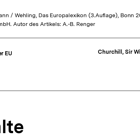
nn / Wehling, Das Europalexikon (3.Auflage), Bonn 20
mbH. Autor des Artikels: A.-B. Renger
ffsnavigation
Churchill, Sir 
er EU
lte