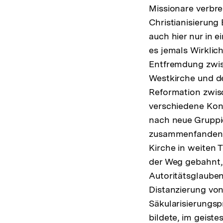
Missionare verbre
Christianisierung
auch hier nur in 
es jemals Wirklic
Entfremdung zwis
Westkirche und d
Reformation zwisc
verschiedene Konf
nach neue Gruppie
zusammenfanden; e
Kirche in weiten 
der Weg gebahnt,
Autoritätsglauben 
Distanzierung von
Säkularisierungs
bildete, im geist