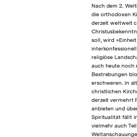
Nach dem 2. Weltk
die orthodoxen K
derzeit weltweit 
Christusbekenntni
soll, wird »Einhei
interkonfessionell
religiöse Landscha
auch heute noch 
Bestrebungen blo
erschweren. In al
christlichen Kirc
derzeit vermehrt 
anbieten und über
Spiritualität fäll
vielmehr auch Tei
Weltanschauungen