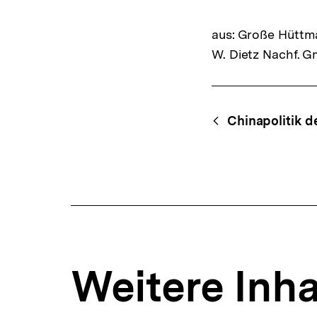
aus: Große Hüttma
W. Dietz Nachf. G
Fussnoten
Content-
Begri
Chinapolitik d
Navigation
Weitere Inha