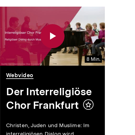
8 Min.
Video
Dauer
Webvideo
8
Min.
Der Interreligiöse
Chor Frankfurt
Inhalt
merken
Christen, Juden und Muslime: Im
interreligiösen Dialog wird