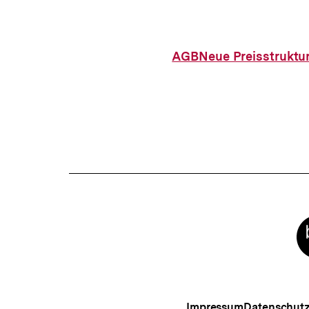
AGB
Neue Preisstruktu
Meta-
Links
Impressum
Datenschut