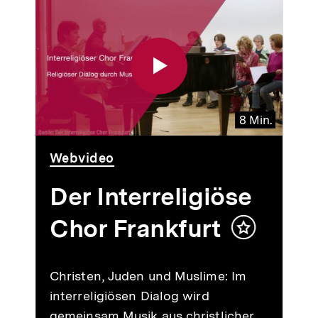
8 Min.
Video
Dauer
Webvideo
8
Min.
Der Interreligiöse
Chor Frankfurt
Inhalt
merken
Christen, Juden und Muslime: Im
interreligiösen Dialog wird
gemeinsam Musik aus christlicher,