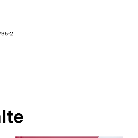
795-2
lte