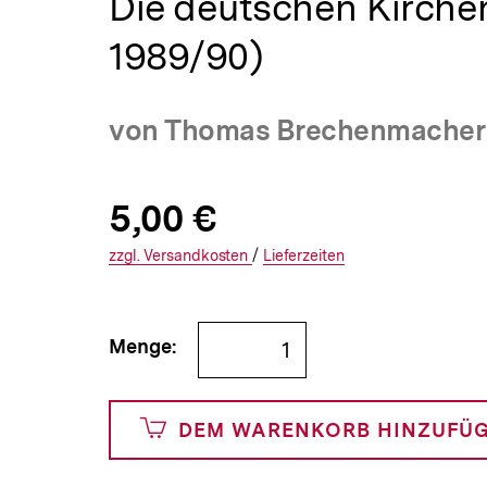
Die deutschen Kirchen
a
t
1989/90)
i
o
n
von Thomas Brechenmacher
Allgemeine
Produktpreis:
5,00 €
5
zuzüglich
Informationen
€
Versandkosten
Interner
Informationen
zzgl.
zuzüglichen
Versandkosten
/
Interner
Informationen
Lieferzeiten
Link:
zu
Link:
zu
und
den
den
Bestellmenge
Menge:
500
angeben
Cents
DEM WARENKORB HINZUFÜ