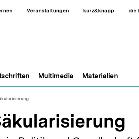
ernen
Veranstaltungen
kurz&knapp
die
tschriften
Multimedia
Materialien
ion
äkularisierung
äkularisierung