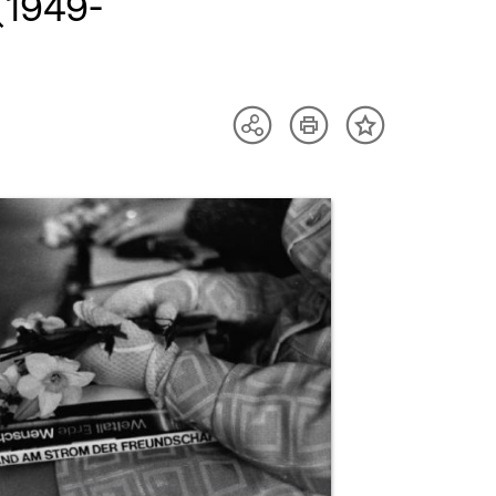
(1949-
Artikel
Teilen
Inhalt
drucken
Optionen
merken
anzeigen
uktvorschau