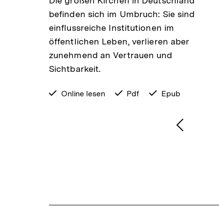
Die großen Kirchen in Deutschland
befinden sich im Umbruch: Sie sind
sches
einflussreiche Institutionen im
öffentlichen Leben, verlieren aber
ngebot
zunehmend an Vertrauen und
Sichtbarkeit.
verfügbar
Online lesen
verfügbar
Pdf
verfügbar
Epub
zum
als
als
1
/
2
Karussellinhalt
von
Vorheri
Inhalt
anzeige