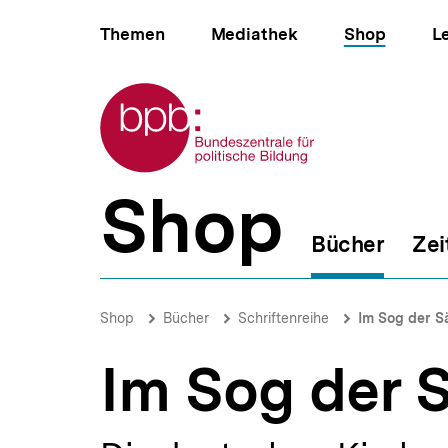
Direkt
Hauptnavigation
zum
Themen
Mediathek
Shop
L
Seiteninhalt
springen
Zur Startseite der bpb
Shop
B
e
Bücher
Zei
r
e
i
Im
c
Sog
Brotkrümelnavigation
Pfadnavigat
Shop
Bücher
Schriftenreihe
Im Sog der S
h
der
s
Säkularisierung
n
Im Sog der S
|
a
bpb.de
v
i
g