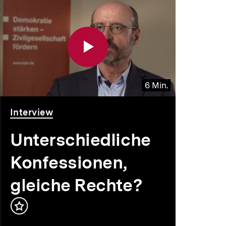
6 Min.
Video
Dauer
Interview
6
Min.
Unterschiedliche
Konfessionen,
gleiche Rechte?
Inhalt
merken