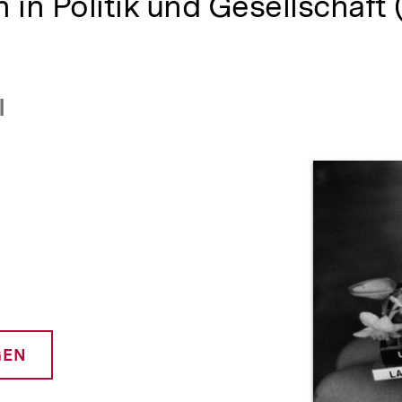
 in Politik und Gesellschaft 
I
Prod
GEN