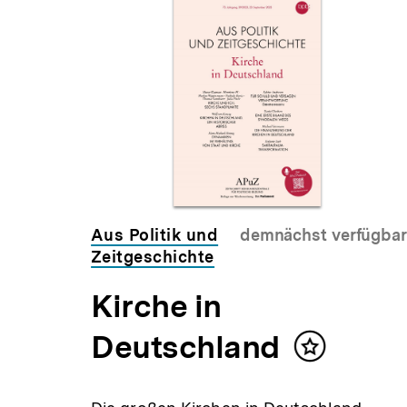
Inhaltskarousell
Inhaltskarussell
für
überspringen
weitere
Inhalte
Aus Politik und
demnächst verfügbar
Zeitgeschichte
Kirche in
en
Deutschland
Inhalt
merken