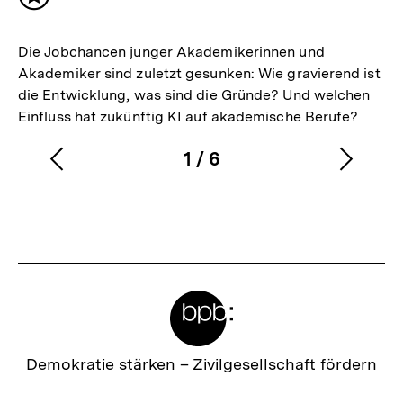
Inhalt
merken
Die Jobchancen junger Akademikerinnen und
Akademiker sind zuletzt gesunken: Wie gravierend ist
die Entwicklung, was sind die Gründe? Und welchen
Einfluss hat zukünftig KI auf akademische Berufe?
1
/
6
Vorherigen
Nächs
Karussellinhalt
von
Inhalt
Inhalt
anzeigen
anzei
Meta-
Links
Zur
Demokratie stärken –
Zivilgesellschaft fördern
Startseite
der