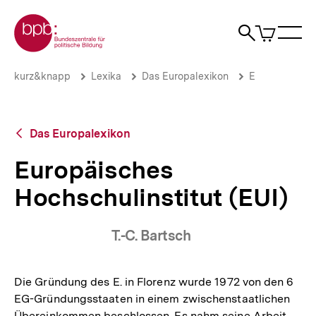
Direkt
Zur Startseite der bpb
zum
0
Artikel
Sho
Seiteninhalt
im
Naviga
Suche
springen
War
öffne
öffnen
öff
Pfadnavigation
Europäisches
Brotkrümelnavigation
kurz&knapp
Lexika
Das Europalexikon
E
Hochschulinstitut
(EUI)
|
bpb.de
Zurück
Das Europalexikon
zur
Übersicht
Europäisches
Hochschulinstitut (EUI)
T.-C. Bartsch
Die Gründung des E. in Florenz wurde 1972 von den 6
EG-Gründungsstaaten in einem zwischenstaatlichen
Übereinkommen beschlossen. Es nahm seine Arbeit