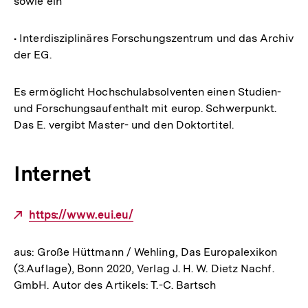
sowie ein
• Interdisziplinäres Forschungszentrum und das Archiv
der EG.
Es ermöglicht Hochschulabsolventen einen Studien-
und Forschungsaufenthalt mit europ. Schwerpunkt.
Das E. vergibt Master- und den Doktortitel.
Internet
Externer
https://www.eui.eu/
Link:
aus: Große Hüttmann / Wehling, Das Europalexikon
(3.Auflage), Bonn 2020, Verlag J. H. W. Dietz Nachf.
GmbH. Autor des Artikels: T.-C. Bartsch