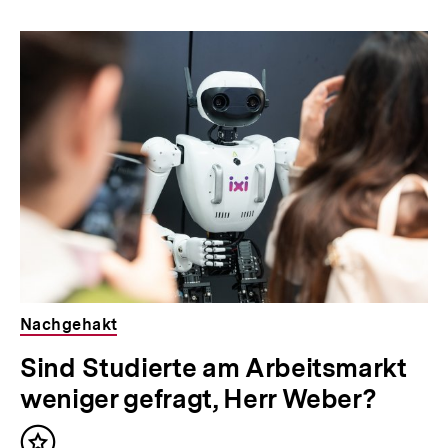
Inhaltskarousell
Inhaltskarussell
für
überspringen
weitere
Inhalte
Nachgehakt
Sind Studierte am Arbeitsmarkt
weniger gefragt, Herr Weber?