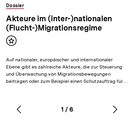
Dossier
Akteure im (inter-)nationalen
(Flucht-)Migrationsregime
Inhalt
merken
Auf nationaler, europäischer und internationaler
Ebene gibt es zahlreiche Akteure, die zur Steuerung
und Überwachung von Migrationsbewegungen
beitragen oder zum Beispiel einen Schutzauftrag für…
1
/
6
Vorherigen
Nächs
Karussellinhalt
von
Inhalt
Inhalt
anzeigen
anzei