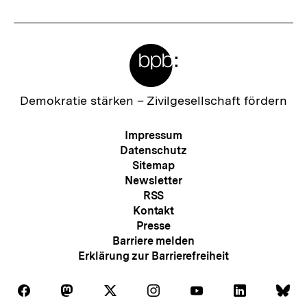
Meta-
Links
Zur
Demokratie stärken –
Zivilgesellschaft fördern
Startseite
der
Meta-
Impressum
bpb
Navigation
Datenschutz
Sitemap
Newsletter
RSS
Kontakt
Presse
Barriere melden
Erklärung zur Barrierefreiheit
Auf
Auf
Auf
Auf
Auf
Auf
Au
Folgen
Folgen
Folgen
Folgen
Folgen
Folgen
Fol
Facebook
Mastodon
X
Instagram
Youtube
LinkedIn
Bl