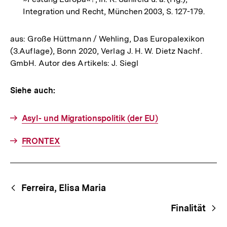
Integration und Recht, München 2003, S. 127-179.
aus: Große Hüttmann / Wehling, Das Europalexikon
(3.Auflage), Bonn 2020, Verlag J. H. W. Dietz Nachf.
GmbH. Autor des Artikels: J. Siegl
Siehe auch:
Asyl- und Migrationspolitik (der EU)
FRONTEX
Fussnoten
Begriffsnavigation
Content-
Ferreira, Elisa Maria
Navigation
Finalität