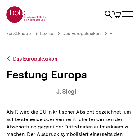
Direkt
Zur Startseite der bpb
zum
0
Artikel
Sho
Seiteninhalt
im
Naviga
Suche
springen
War
öffne
öffnen
öff
Pfadnavigation
Festung
Brotkrümelnavigation
kurz&knapp
Lexika
Das Europalexikon
F
Europa
|
bpb.de
Zurück
Das Europalexikon
zur
Übersicht
Festung Europa
J. Siegl
Als F. wird die EU in kritischer Absicht bezeichnet, um
auf bestehende oder vermeintliche Tendenzen der
Abschottung gegenüber Drittstaaten aufmerksam zu
machen. Der Ausdruck symbolisiert einerseits den