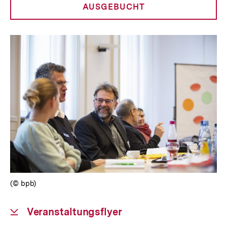
anzeigen
AUSGEBUCHT
(© bpb)
Download-
Veranstaltungsflyer