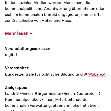
In den sozialen Medien werden Menschen, die
kommunalpolitische Verantwortung übernehmen oder
sich im kommunalen Umfeld engagieren, immer öfter
zur Zielscheibe von Hetze und Hass.
Mehr lesen
Inhalt
aufklappen
Hinweise
Veranstaltungsadresse:
digital
zur
Veranstaltung
Veranstalter:
Bundeszentrale für politische Bildung und
Externer
Wabe e.V.
Link:
Zielgruppe:
Landrät/-innen, Bürgermeister/-innen, (potenzielle)
Kommunalpolitiker/-innen, Mitarbeitende der
kommunalen Verwaltung, ehrenamtliche Initiativen