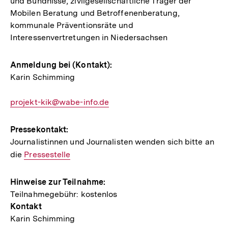
und Bündnisse, zivilgesellschaftliche Träger der
Mobilen Beratung und Betroffenenberatung,
kommunale Präventionsräte und
Interessenvertretungen in Niedersachsen
Anmeldung bei (Kontakt):
Karin Schimming
E-
projekt-kik@wabe-info.de
Mail
Link:
Pressekontakt:
Journalistinnen und Journalisten wenden sich bitte an
die
Interner
Pressestelle
Link:
Hinweise zur Teilnahme:
Teilnahmegebühr: kostenlos
Kontakt
Karin Schimming