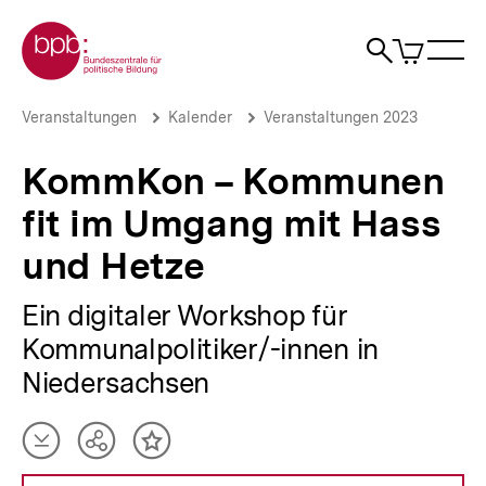
Direkt
Zur Startseite der bpb
zum
0
Artikel
Sho
Seiteninhalt
im
Naviga
Suche
springen
War
öffne
öffnen
öff
Pfadnavigation
KommKon
Brotkrümelnavigation
Veranstaltungen
Kalender
Veranstaltungen 2023
–
Kommunen
KommKon – Kommunen
fit
im
fit im Umgang mit Hass
Umgang
mit
und Hetze
Hass
und
Hetze
Ein digitaler Workshop für
|
Kommunalpolitiker/-innen in
bpb.de
Niedersachsen
Artikel
Teilen
Inhalt
herunterladen
Optionen
merken