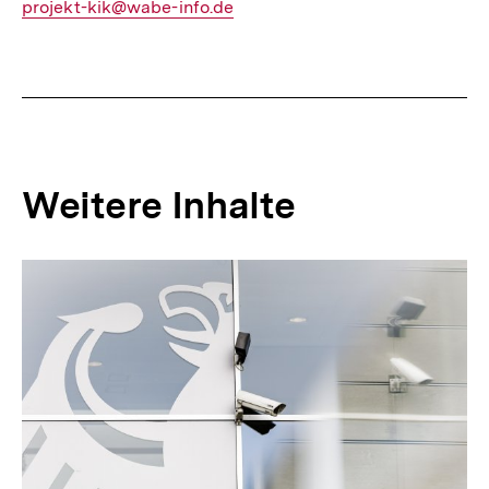
E-
projekt-kik@wabe-info.de
Mail
Link:
Weitere Inhalte
Inhaltskarousell
Inhaltskarussell
für
überspringen
weitere
Inhalte