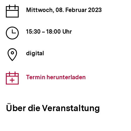
Link:
Datum
Mittwoch, 08. Februar 2023
der
Veranstaltung
Uhrzeit
15:30 – 18:00 Uhr
der
Veranstaltung
Ort
digital
der
Veranstaltung
Download-
Termin herunterladen
Link:
Über die Veranstaltung