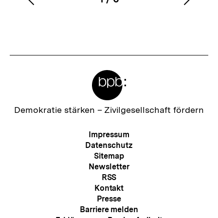
Vorherigen
Nächs
Karussellinhalt
von
Inhalt
Inhalt
anzeigen
anzei
Meta-
Links
Zur
Demokratie stärken –
Zivilgesellschaft fördern
Startseite
der
Meta-
Impressum
bpb
Navigation
Datenschutz
Sitemap
Newsletter
RSS
Kontakt
Presse
Barriere melden