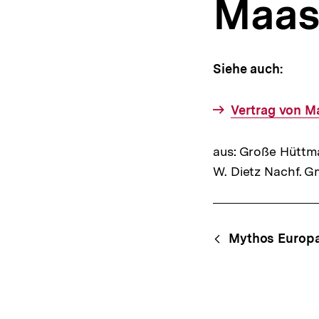
Maast
a
t
i
o
n
Siehe auch:
Vertrag von M
aus: Große Hüttma
W. Dietz Nachf. 
Fussnoten
Content-
Begri
Mythos Europ
Navigation