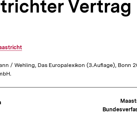
richter Vertrag
aastricht
nn / Wehling, Das Europalexikon (3.Auflage), Bonn 20
GmbH.
ffsnavigation
Maastr
a
Bundesverfa