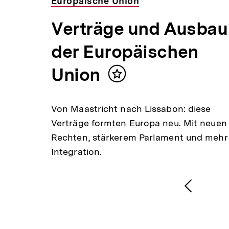
Europäische Union
Verträge und Ausbau
der Europäischen
Union
Inhalt
merken
Von Maastricht nach Lissabon: diese
Verträge formten Europa neu. Mit neuen
Rechten, stärkerem Parlament und mehr
Integration.
1
/
2
Karussellinhalt
von
Vorheri
Inhalt
anzeige