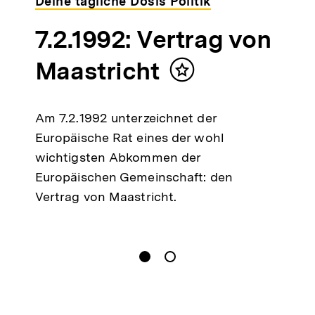
Deine tägliche Dosis Politik
7.2.1992: Vertrag von
Maastricht
Inhalt
merken
Am 7.2.1992 unterzeichnet der
Europäische Rat eines der wohl
wichtigsten Abkommen der
Europäischen Gemeinschaft: den
Vertrag von Maastricht.
gen
Springe zum Inhalt
1
(
Aktueller Inhalt
)
Springe zum Inhalt
2
n