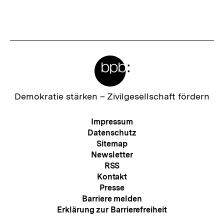
Inhalt
Inhalt
anzeigen
anzei
Meta-
Links
Zur
Demokratie stärken –
Zivilgesellschaft fördern
Startseite
der
Meta-
Impressum
bpb
Navigation
Datenschutz
Sitemap
Newsletter
RSS
Kontakt
Presse
Barriere melden
Erklärung zur Barrierefreiheit