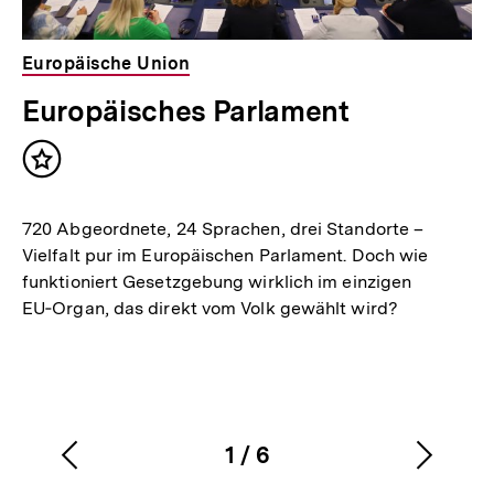
Europäische Union
Europäisches Parlament
Inhalt
merken
720 Abgeordnete, 24 Sprachen, drei Standorte –
Vielfalt pur im Europäischen Parlament. Doch wie
funktioniert Gesetzgebung wirklich im einzigen
EU‑Organ, das direkt vom Volk gewählt wird?
1
/
6
Vorherigen
Nächs
Karussellinhalt
von