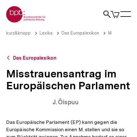
Direkt
Zur Startseite der bpb
zum
0
Artikel
Sho
Seiteninhalt
im
Naviga
Suche
springen
War
öffne
öffnen
öff
Pfadnavigation
Misstrauensantrag
Brotkrümelnavigation
kurz&knapp
Lexika
Das Europalexikon
M
im
Europäischen
Parlament
|
Zurück
Das Europalexikon
bpb.de
zur
Übersicht
Misstrauensantrag im
Europäischen Parlament
J. Õispuu
Das Europäische Parlament (EP) kann gegen die
Europäische Kommission einen M. stellen und sie so
zum Rücktritt zwingen. Zur Annahme bedarf es einer