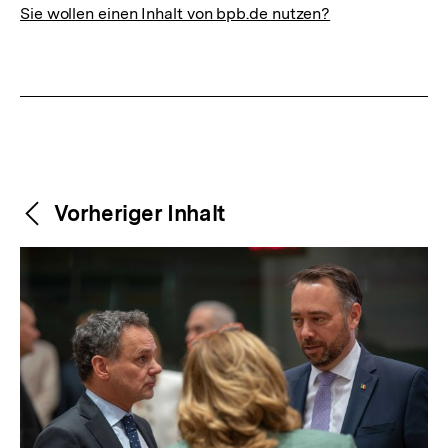
Sie wollen einen Inhalt von bpb.de nutzen?
Weitere
Content-
Vorheriger Inhalt
Navigation
Inhalte