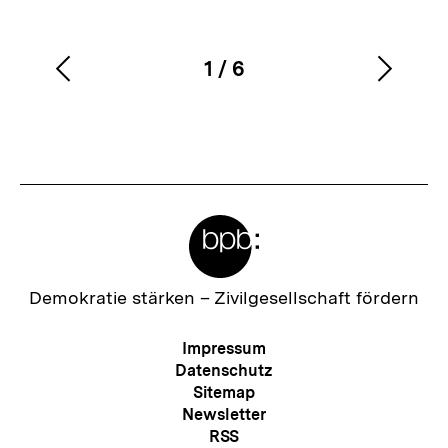
1
/
6
Vorherigen
Nächs
Karussellinhalt
von
Inhalt
Inhalt
anzeigen
anzei
Meta-
Links
Zur
Demokratie stärken –
Zivilgesellschaft fördern
Startseite
der
Meta-
Impressum
bpb
Navigation
Datenschutz
Sitemap
Newsletter
RSS