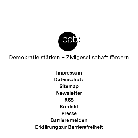
Meta-
Links
Zur
Demokratie stärken –
Zivilgesellschaft fördern
Startseite
der
Meta-
Impressum
bpb
Navigation
Datenschutz
Sitemap
Newsletter
RSS
Kontakt
Presse
Barriere melden
Erklärung zur Barrierefreiheit