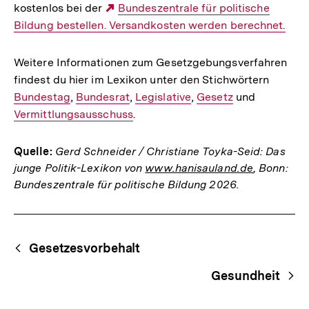
kostenlos bei der
Externer
Bundeszentrale für politische
Bildung bestellen. Versandkosten werden berechnet.
Link:
Weitere Informationen zum Gesetzgebungsverfahren
findest du hier im Lexikon unter den Stichwörtern
Interne
Bundestag
,
Interner
Bundesrat
,
Interner
Legislative
,
Interner
Gesetz
und
Interner
Link:
Vermittlungsausschuss
Link:
.
Link:
Link:
Link:
Quelle:
Gerd Schneider / Christiane Toyka-Seid: Das
junge Politik-Lexikon von
www.hanisauland.de
, Bonn:
Bundeszentrale für politische Bildung 2026.
Fussnoten
Begriffsnavigation
Content-
Gesetzesvorbehalt
Navigation
Gesundheit