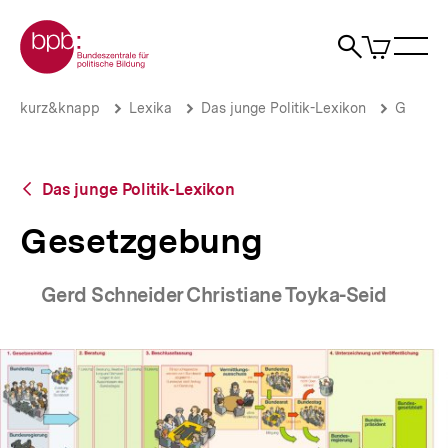
Direkt
Zur Startseite der bpb
zum
0
Artikel
Sho
Seiteninhalt
im
Naviga
Suche
springen
War
öffne
öffnen
öff
Pfadnavigation
Gesetzgebung
Brotkrümelnavigation
kurz&knapp
Lexika
Das junge Politik-Lexikon
G
|
bpb.de
Zurück
Das junge Politik-Lexikon
zur
Übersicht
Gesetzgebung
Gerd Schneider Christiane Toyka-Seid