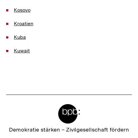
Kosovo
Kroatien
Kuba
Kuwait
Meta-
Links
Zur
Demokratie stärken –
Zivilgesellschaft fördern
Startseite