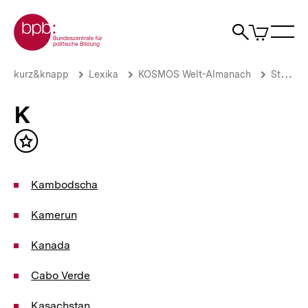
Direkt
Zur Startseite der bpb
zum
0
Artikel
Sho
Seiteninhalt
im
Naviga
Suche
springen
War
öffne
öffnen
öff
Pfadnavigation
K
Brotkrümelnavigation
kurz&knapp
Lexika
KOSMOS Welt-Almanach
Staaten
|
bpb.de
K
Inhalt
merken
Kambodscha
Kamerun
Kanada
Cabo Verde
Kasachstan