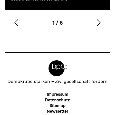
1
/
6
Vorherigen
Nächs
Karussellinhalt
von
Inhalt
Inhalt
anzeigen
anzei
Meta-
Links
Zur
Demokratie stärken –
Zivilgesellschaft fördern
Startseite
der
Meta-
Impressum
bpb
Navigation
Datenschutz
Sitemap
Newsletter