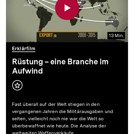
13 Min.
Video
Dauer
Erklärfilm
13
Min.
Rüstung – eine Branche im
Aufwind
Inhalt
merken
Fast überall auf der Welt stiegen in den
vergangenen Jahren die Militärausgaben und
selten, vielleicht noch nie war die Welt so
überbewaffnet wie heute. Die Analyse der
weltweiten Waffenverkäufe…