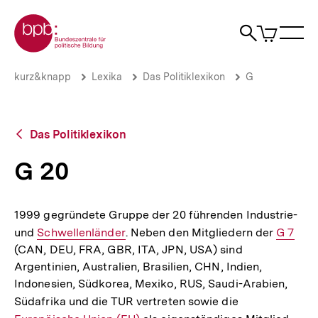
Direkt
Zur Startseite der bpb
zum
0
Artikel
Sho
Seiteninhalt
im
Naviga
Suche
springen
War
öffne
öffnen
öff
Pfadnavigation
G
Brotkrümelnavigation
kurz&knapp
Lexika
Das Politiklexikon
G
20
|
bpb.de
Zurück
Das Politiklexikon
zur
Übersicht
G 20
1999 gegründete Gruppe der 20 führenden Industrie-
und
Interner
Schwellenländer
. Neben den Mitgliedern der
Interne
G 7
(CAN, DEU, FRA, GBR, ITA, JPN, USA) sind
Link:
Link:
Argentinien, Australien, Brasilien, CHN, Indien,
Indonesien, Südkorea, Mexiko, RUS, Saudi-Arabien,
Südafrika und die TUR vertreten sowie die
Interner