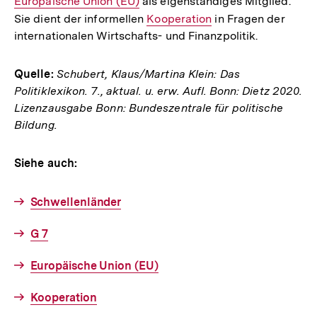
Europäische Union (EU)
als eigenständiges Mitglied.
Link:
Sie dient der informellen
Interner
Kooperation
in Fragen der
internationalen Wirtschafts- und Finanzpolitik.
Link:
Quelle:
Schubert, Klaus/Martina Klein: Das
Politiklexikon. 7., aktual. u. erw. Aufl. Bonn: Dietz 2020.
Lizenzausgabe Bonn: Bundeszentrale für politische
Bildung.
Siehe auch:
Schwellenländer
G 7
Europäische Union (EU)
Kooperation