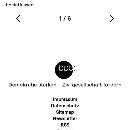
beeinflussen.
1
/
6
Vorherigen
Nächs
Karussellinhalt
von
Inhalt
Inhalt
anzeigen
anzei
Meta-
Links
Zur
Demokratie stärken –
Zivilgesellschaft fördern
Startseite
der
Meta-
Impressum
bpb
Navigation
Datenschutz
Sitemap
Newsletter
RSS