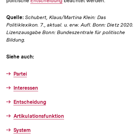
politische
Interner
Entscheidung
beachtet werden.
Link:
Quelle:
Schubert, Klaus/Martina Klein: Das
Politiklexikon. 7., aktual. u. erw. Aufl. Bonn: Dietz 2020.
Lizenzausgabe Bonn: Bundeszentrale für politische
Bildung.
Siehe auch:
Partei
Interessen
Entscheidung
Artikulationsfunktion
System