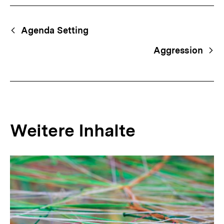
Fussnoten
Begriffsnavigation
Content-
Agenda Setting
Navigation
Aggression
Weitere Inhalte
Inhaltskarousell
Inhaltskarussell
für
überspringen
weitere
Inhalte