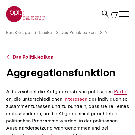
Direkt
Zur Startseite der bpb
zum
0
Artikel
Sho
Seiteninhalt
im
Naviga
Suche
springen
War
öffne
öffnen
öff
Pfadnavigation
Aggregationsfunktion
Brotkrümelnavigation
kurz&knapp
Lexika
Das Politiklexikon
A
|
bpb.de
Zurück
Das Politiklexikon
zur
Übersicht
Aggregationsfunktion
A. bezeichnet die Aufgabe insb. von politischen
Interner
Partei
en, die unterschiedlichen
Interner
Interessen
der Individuen so
Link:
zusammenzufassen und zu bündeln, dass sie Teil eines
Link:
umfassenderen, an die Allgemeinheit gerichteten
politischen Programms werden, in der politischen
Auseinandersetzung wahrgenommen und bei