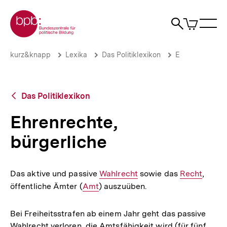
Direkt
Zur Startseite der bpb
zum
0
Artikel
Sho
Seiteninhalt
im
Naviga
Suche
springen
War
öffne
öffnen
öff
Pfadnavigation
Ehrenrechte,
Brotkrümelnavigation
kurz&knapp
Lexika
Das Politiklexikon
E
bürgerliche
|
bpb.de
Zurück
Das Politiklexikon
zur
Übersicht
Ehrenrechte,
bürgerliche
Das aktive und passive
Interner
Wahlrecht
sowie das
Interner
Recht
,
öffentliche Ämter (
Interner
Amt
) auszuüben.
Link:
Link:
Link:
Bei Freiheitsstrafen ab einem Jahr geht das passive
Wahlrecht verloren, die Amtsfähigkeit wird (für fünf