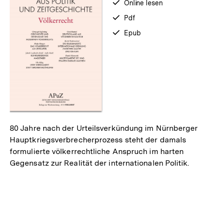
verfügbar
Online lesen
zum
verfügbar
Pdf
als
verfügbar
Epub
als
80 Jahre nach der Urteilsverkündung im Nürnberger
Hauptkriegsverbrecherprozess steht der damals
formulierte völkerrechtliche Anspruch im harten
Gegensatz zur Realität der internationalen Politik.