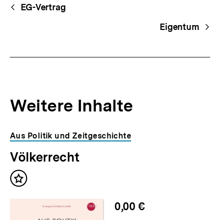
Begriffsnavigation
Content-
EG-Vertrag
Navigation
Eigentum
Weitere Inhalte
Inhaltskarousell
Inhaltskarussell
Aus Politik und Zeitgeschichte
für
überspringen
Völkerrecht
weitere
Inhalte
Inhalt
merken
0,00 €