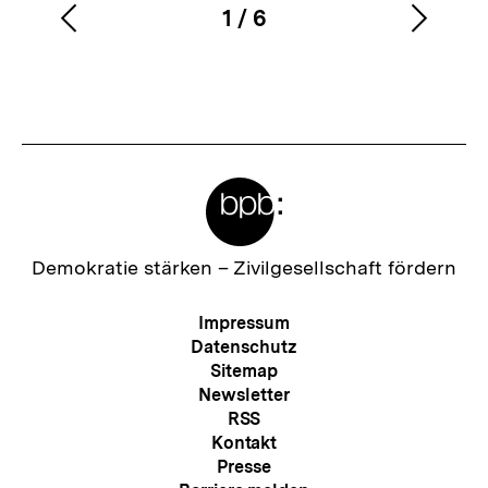
1
/
6
Vorherigen
Nächs
Karussellinhalt
von
Inhalt
Inhalt
anzeigen
anzei
Meta-
Links
Zur
Demokratie stärken –
Zivilgesellschaft fördern
Startseite
der
Meta-
Impressum
bpb
Navigation
Datenschutz
Sitemap
Newsletter
RSS
Kontakt
Presse