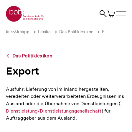
Direkt
Zur Startseite der bpb
zum
0
Artikel
Sho
Seiteninhalt
im
Naviga
Suche
springen
War
öffne
öffnen
öff
Pfadnavigation
Export
Brotkrümelnavigation
kurz&knapp
Lexika
Das Politiklexikon
E
|
bpb.de
Zurück
Das Politiklexikon
zur
Übersicht
Export
Ausfuhr; Lieferung von im Inland hergestellten,
veredelten oder weiterverarbeiteten Erzeugnissen ins
Ausland oder die Übernahme von Dienstleistungen (
Inter
Dienstleistung/Dienstleistungsgesellschaft
) für
Link:
Auftraggeber aus dem Ausland.