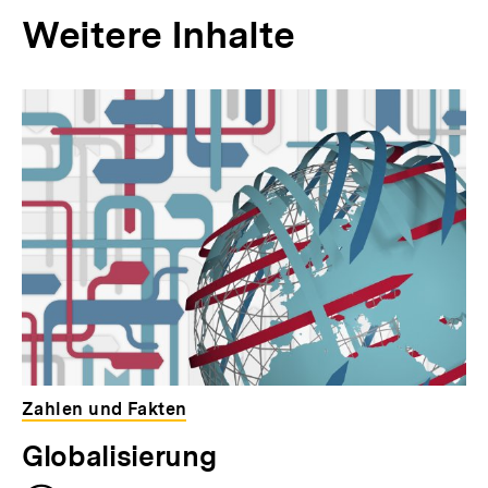
Weitere Inhalte
Inhaltskarousell
Inhaltskarussell
für
überspringen
weitere
Inhalte
Zahlen und Fakten
Globalisierung