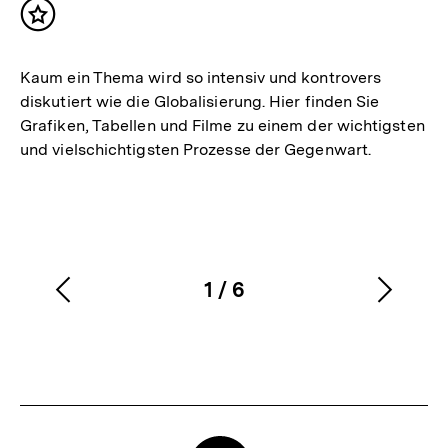
Inhalt
merken
Kaum ein Thema wird so intensiv und kontrovers
diskutiert wie die Globalisierung. Hier finden Sie
Grafiken, Tabellen und Filme zu einem der wichtigsten
und vielschichtigsten Prozesse der Gegenwart.
1
/
6
Vorherigen
Nächs
Karussellinhalt
von
Inhalt
Inhalt
anzeigen
anzei