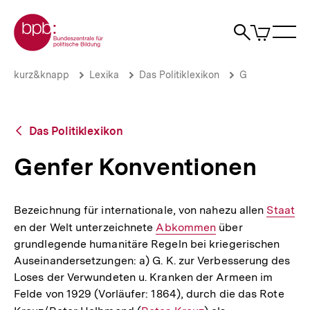
Direkt
Zur Startseite der bpb
zum
0
Artikel
Sho
Seiteninhalt
im
Naviga
Suche
springen
War
öffne
öffnen
öff
Pfadnavigation
Genfer
Brotkrümelnavigation
kurz&knapp
Lexika
Das Politiklexikon
G
Konventionen
|
bpb.de
Zurück
Das Politiklexikon
zur
Übersicht
Genfer Konventionen
Bezeichnung für internationale, von nahezu allen
Interner
Staat
en der Welt unterzeichnete
Interner
Abkommen
über
Link:
grundlegende humanitäre Regeln bei kriegerischen
Link:
Auseinandersetzungen: a) G. K. zur Verbesserung des
Loses der Verwundeten u. Kranken der Armeen im
Felde von 1929 (Vorläufer: 1864), durch die das Rote