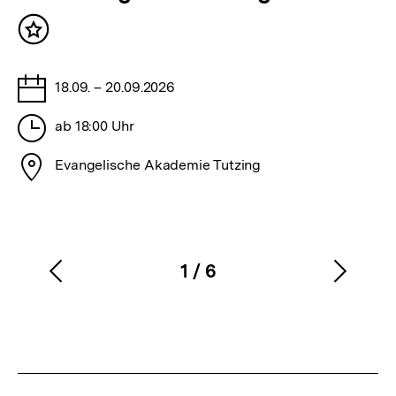
von
der
Inhalt
bpb
merken
Tage
18.09. – 20.09.2026
Stunden
ab 18:00 Uhr
Stadt
Evangelische Akademie Tutzing
1
/
6
Vorherigen
Nächs
Karussellinhalt
von
Inhalt
Inhalt
anzeigen
anzei