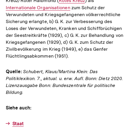
Kreuz/Roter Halbmond (
Interner
Rotes Kreuz
) als
Interner
Internationale Organisationen
Link:
zum Schutz der
Link:
Verwundeten und Kriegsgefangenen völkerrechtliche
Sicherung erlangte, b) G. K. zur Verbesserung des
Loses der Verwundeten, Kranken und Schiffbrüchigen
der Seestreitkräfte (1929), c) G. K. zur Behandlung von
Kriegsgefangenen (1929), d) G. K. zum Schutz der
Zivilbevölkerung im Krieg (1949), e) das Genfer
Flüchtlingsabkommen (1951).
Quelle:
Schubert, Klaus/Martina Klein: Das
Politiklexikon. 7., aktual. u. erw. Aufl. Bonn: Dietz 2020.
Lizenzausgabe Bonn: Bundeszentrale für politische
Bildung.
Siehe auch:
Staat