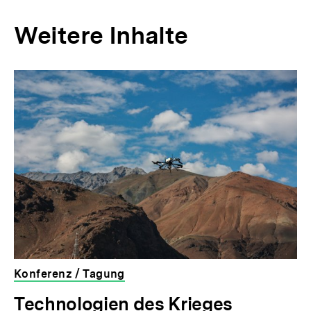
Weitere Inhalte
Inhaltskarousell
Inhaltskarussell
für
überspringen
weitere
Inhalte
Konferenz / Tagung
veranstaltet
Technologien des Krieges