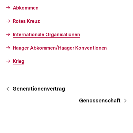
Abkommen
Rotes Kreuz
Internationale Organisationen
Haager Abkommen/Haager Konventionen
Krieg
Fussnoten
Begriffsnavigation
Content-
Generationenvertrag
Navigation
Genossenschaft