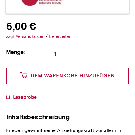
Allgemeine
Produktpreis:
5,00 €
5
zuzüglich
Informationen
€
Versandkosten
Interner
Informationen
zzgl.
zuzüglichen
Versandkosten
/
Interner
Informationen
Lieferzeiten
Link:
zu
Link:
zu
Bestellmenge
und
den
den
Menge:
angeben
500
DEM WARENKORB HINZUFÜGEN
Cents
Download-
Leseprobe
Link:
Inhaltsbeschreibung
Frieden gewinnt seine Anziehungskraft vor allem im