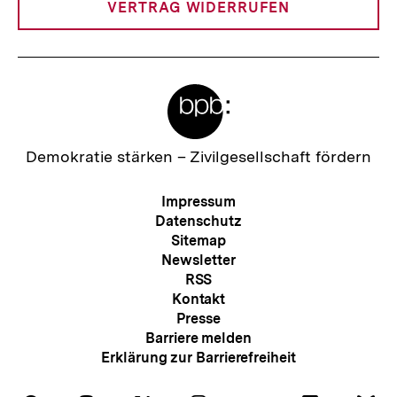
VERTRAG WIDERRUFEN
Meta-
Links
Zur
Demokratie stärken –
Zivilgesellschaft fördern
Startseite
der
Meta-
Impressum
bpb
Navigation
Datenschutz
Sitemap
Newsletter
RSS
Kontakt
Presse
Barriere melden
Erklärung zur Barrierefreiheit