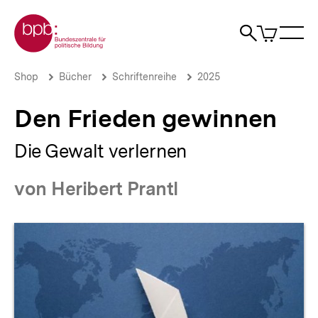
Direkt
Zur Startseite der bpb
zum
0
Artikel
Sho
Seiteninhalt
im
Naviga
Suche
springen
War
öffne
öffnen
öff
Pfadnavigation
Den
Brotkrümelnavigation
Shop
Bücher
Schriftenreihe
2025
Frieden
gewinnen
Den Frieden gewinnen
|
bpb.de
Die Gewalt verlernen
von Heribert Prantl
Produktvorschau