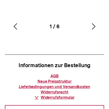
1
/
6
Vorherigen
Nächs
Karussellinhalt
von
Inhalt
Inhalt
anzeigen
anzei
Informationen zur Bestellung
Informationen
AGB
zur
Neue Preisstruktur
Bestellung
Lieferbedingungen und Versandkosten
Widerrufsrecht
Download-
Widerrufsformular
Link: