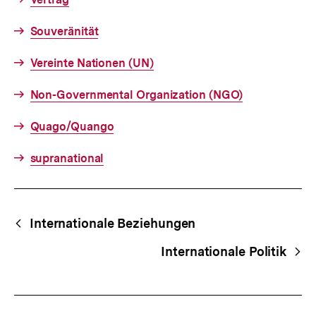
Souveränität
Vereinte Nationen (UN)
Non-Governmental Organization (NGO)
Quago/Quango
supranational
Fussnoten
Begriffsnavigation
Content-
Internationale Beziehungen
Navigation
Internationale Politik