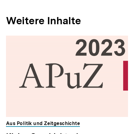
Weitere Inhalte
Inhaltskarousell
Inhaltskarussell
für
überspringen
weitere
Inhalte
Aus Politik und Zeitgeschichte