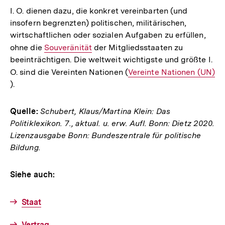
I. O. dienen dazu, die konkret vereinbarten (und
insofern begrenzten) politischen, militärischen,
wirtschaftlichen oder sozialen Aufgaben zu erfüllen,
ohne die
Interner
Souveränität
der Mitgliedsstaaten zu
beeinträchtigen. Die weltweit wichtigste und größte I.
Link:
O. sind die Vereinten Nationen (
Interner
Vereinte Nationen (UN)
).
Link:
Quelle:
Schubert, Klaus/Martina Klein: Das
Politiklexikon. 7., aktual. u. erw. Aufl. Bonn: Dietz 2020.
Lizenzausgabe Bonn: Bundeszentrale für politische
Bildung.
Siehe auch:
Staat
Vertrag