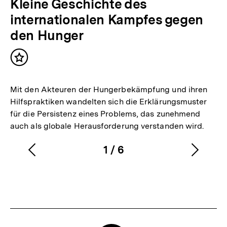
Kleine Geschichte des
internationalen Kampfes gegen
den Hunger
Inhalt
merken
Mit den Akteuren der Hungerbekämpfung und ihren
Hilfspraktiken wandelten sich die Erklärungsmuster
für die Persistenz eines Problems, das zunehmend
auch als globale Herausforderung verstanden wird.
1
/
6
Vorherigen
Nächs
Karussellinhalt
von
Inhalt
Inhalt
anzeigen
anzei