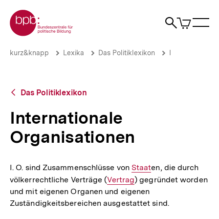
Direkt
Zur Startseite der bpb
zum
0
Artikel
Sho
Seiteninhalt
im
Naviga
Suche
springen
War
öffne
öffnen
öff
Pfadnavigation
Internationale
Brotkrümelnavigation
kurz&knapp
Lexika
Das Politiklexikon
I
Organisationen
|
bpb.de
Zurück
Das Politiklexikon
zur
Übersicht
Internationale
Organisationen
I. O. sind Zusammenschlüsse von
Interner
Staat
en, die durch
völkerrechtliche Verträge (
Interner
Vertrag
Link:
) gegründet worden
und mit eigenen Organen und eigenen
Link:
Zuständigkeitsbereichen ausgestattet sind.