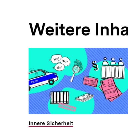
Weitere Inha
Inhaltskarousell
Inhaltskarussell
für
überspringen
weitere
Inhalte
Innere Sicherheit