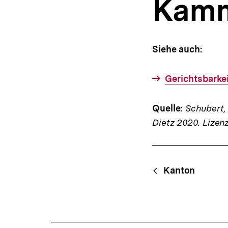
Kamm
a
t
i
o
n
Siehe auch:
Gerichtsbarkei
Quelle:
Schubert, K
Dietz 2020. Lizen
Fussnoten
Content-
Begri
Kanton
Navigation