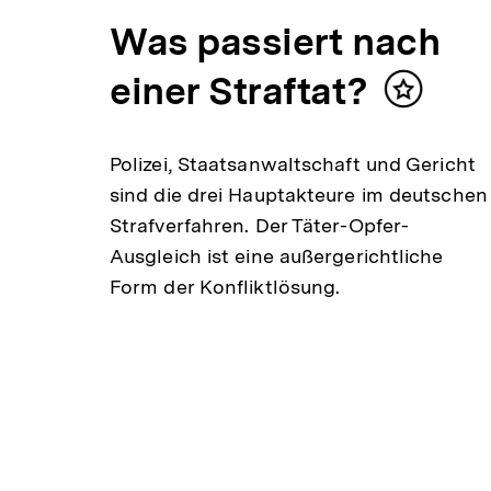
es
Was passiert nach
der
einer Straftat?
Inhalt
merken
n
Polizei, Staatsanwaltschaft und Gericht
sind die drei Hauptakteure im deutschen
Strafverfahren. Der Täter-Opfer-
m
Ausgleich ist eine außergerichtliche
U-
Form der Konfliktlösung.
 und
läuft