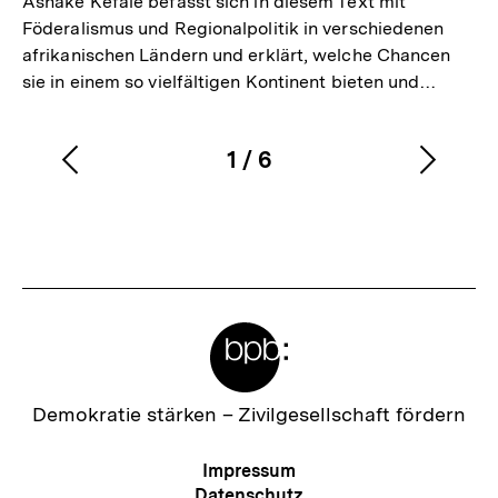
Asnake Kefale befasst sich in diesem Text mit
Föderalismus und Regionalpolitik in verschiedenen
afrikanischen Ländern und erklärt, welche Chancen
sie in einem so vielfältigen Kontinent bieten und…
1
/
6
Vorherigen
Nächs
Karussellinhalt
von
Inhalt
Inhalt
anzeigen
anzei
Meta-
Links
Zur
Demokratie stärken –
Zivilgesellschaft fördern
Startseite
der
Meta-
Impressum
bpb
Navigation
Datenschutz