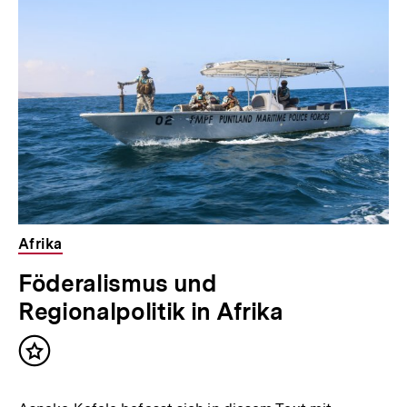
für
überspringen
weitere
Inhalte
Afrika
Föderalismus und
Regionalpolitik in Afrika
Inhalt
merken