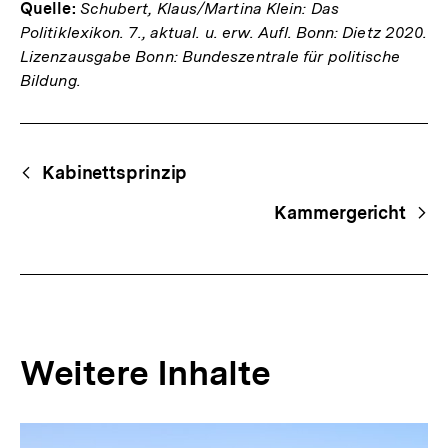
Quelle:
Schubert, Klaus/Martina Klein: Das
Politiklexikon. 7., aktual. u. erw. Aufl. Bonn: Dietz 2020.
Lizenzausgabe Bonn: Bundeszentrale für politische
Bildung.
Fussnoten
Begriffsnavigation
Content-
Kabinettsprinzip
Navigation
Kammergericht
Weitere Inhalte
Inhaltskarousell
Inhaltskarussell