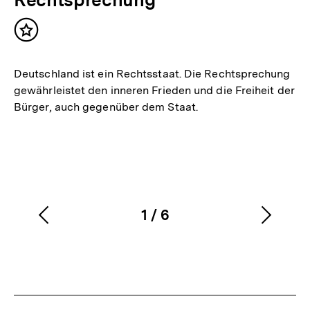
Inhalt
merken
Deutschland ist ein Rechtsstaat. Die Rechtsprechung
gewährleistet den inneren Frieden und die Freiheit der
Bürger, auch gegenüber dem Staat.
1
/
6
Vorherigen
Nächs
Karussellinhalt
von
Inhalt
Inhalt
anzeigen
anzei