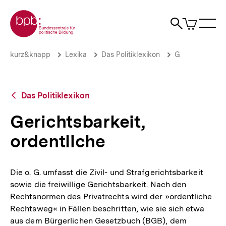
Direkt
Zur Startseite der bpb
zum
0
Artikel
Sho
Seiteninhalt
im
Naviga
Suche
springen
War
öffne
öffnen
öff
Pfadnavigation
Gerichtsbarkeit,
Brotkrümelnavigation
kurz&knapp
Lexika
Das Politiklexikon
G
ordentliche
|
bpb.de
Zurück
Das Politiklexikon
zur
Übersicht
Gerichtsbarkeit,
ordentliche
Die o. G. umfasst die Zivil- und Strafgerichtsbarkeit
sowie die freiwillige Gerichtsbarkeit. Nach den
Rechtsnormen des Privatrechts wird der »ordentliche
Rechtsweg« in Fällen beschritten, wie sie sich etwa
aus dem Bürgerlichen Gesetzbuch (BGB), dem