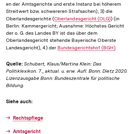
en der Amtsgerichte und erste Instanz bei höherem
Link:
Link:
Streitwert bzw. schwereren Strafsachen), 3) die
Oberlandesgerichte (
Interner
Oberlandesgericht (OLG)
) (in
Berlin: Kammergericht; Ausnahme: Höchstes Gericht
Link:
der o. G. des Landes BY ist das über dem
Oberlandesgericht stehende Bayerische Oberste
Landesgericht), 4) der
Interner
Bundesgerichtshof (BGH)
.
Link:
Quelle:
Schubert, Klaus/Martina Klein: Das
Politiklexikon. 7., aktual. u. erw. Aufl. Bonn: Dietz 2020.
Lizenzausgabe Bonn: Bundeszentrale für politische
Bildung.
Siehe auch:
Rechtspflege
Amtsgericht