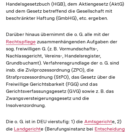
Handelsgesetzbuch (HGB), dem Aktiengesetz (AktG)
und dem Gesetz betreffend die Gesellschaft mit
beschränkter Haftung (GmbHG), etc. ergeben.
Darüber hinaus übernimmt die o. G. alle mit der
Interner
Rechtspflege
zusammenhängenden Aufgaben der
Link:
sog. freiwilligen G. (z. B. Vormundschafts-,
Nachlassgericht, Vereins-, Handelsregister,
Grundbuchamt). Verfahrensgrundlage der o. G. sind
insb. die Zivilprozessordnung (ZPO), die
Strafprozessordnung (StPO), das Gesetz über die
Freiwillige Gerichtsbarkeit (FGG) und das
Gerichtsverfassungsgesetz (GVG) sowie z. B. das
Zwangsversteigerungsgesetz und die
Insolvenzordnung.
Die o. G. ist in DEU vierstufig: 1) die
Interner
Amtsgericht
e, 2)
die
Interner
Landgericht
e (Berufungsinstanz bei
Link:
Interner
Entscheidung