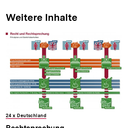
Weitere Inhalte
Inhaltskarousell
Inhaltskarussell
für
überspringen
weitere
Inhalte
24 x Deutschland
Rechtsprechung