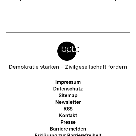
Vorherigen
Nächs
Karussellinhalt
von
Inhalt
Inhalt
anzeigen
anzei
Meta-
Links
Zur
Demokratie stärken –
Zivilgesellschaft fördern
Startseite
der
Meta-
Impressum
bpb
Navigation
Datenschutz
Sitemap
Newsletter
RSS
Kontakt
Presse
Barriere melden
Erklärung zur Barrierefreiheit