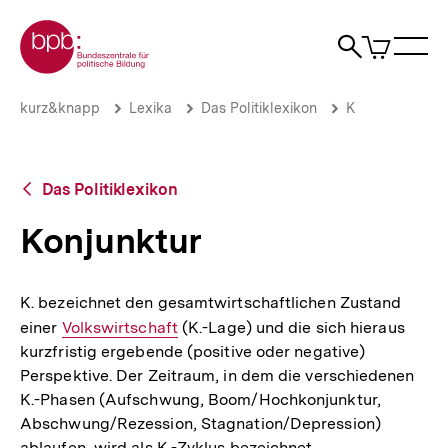
Direkt
Zur Startseite der bpb
zum
0
Artikel
Sho
Seiteninhalt
im
Naviga
Suche
springen
War
öffne
öffnen
öff
Pfadnavigation
Konjunktur
Brotkrümelnavigation
kurz&knapp
Lexika
Das Politiklexikon
K
|
bpb.de
Zurück
Das Politiklexikon
zur
Übersicht
Konjunktur
K. bezeichnet den gesamtwirtschaftlichen Zustand
einer
Interner
Volkswirtschaft
(K.-Lage) und die sich hieraus
kurzfristig ergebende (positive oder negative)
Link:
Perspektive. Der Zeitraum, in dem die verschiedenen
K.-Phasen (Aufschwung, Boom/Hochkonjunktur,
Abschwung/Rezession, Stagnation/Depression)
ablaufen, wird als K.-Zyklus bezeichnet.