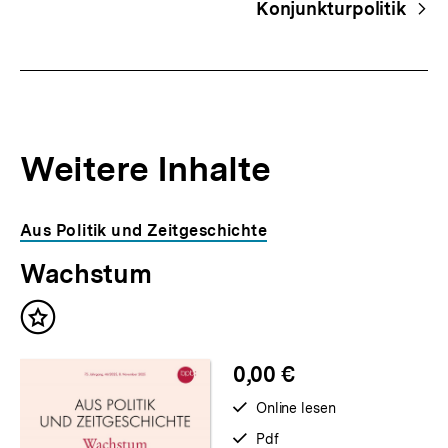
Konjunkturpolitik
Weitere Inhalte
Inhaltskarousell
Inhaltskarussell
Aus Politik und Zeitgeschichte
für
überspringen
Wachstum
weitere
Inhalte
Inhalt
merken
0,00 €
verfügbar
Online lesen
zum
verfügbar
Pdf