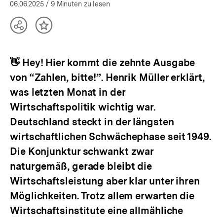
öffnen
06.06.2025
/ 9 Minuten zu lesen
Teilen
Inhalt
Optionen
merken
anzeigen
👋 Hey! Hier kommt die zehnte Ausgabe
von “Zahlen, bitte!”. Henrik Müller erklärt,
was letzten Monat in der
Wirtschaftspolitik wichtig war.
Deutschland steckt in der längsten
wirtschaftlichen Schwächephase seit 1949.
Die Konjunktur schwankt zwar
naturgemäß, gerade bleibt die
Wirtschaftsleistung aber klar unter ihren
Möglichkeiten. Trotz allem erwarten die
Wirtschaftsinstitute eine allmähliche