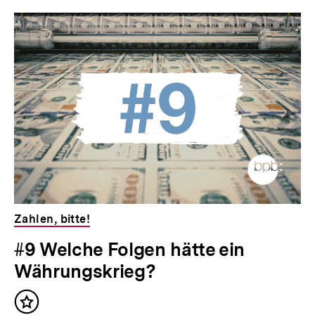
Inhaltskarousell
Inhaltskarussell
für
überspringen
weitere
Inhalte
Zahlen, bitte!
#9 Welche Folgen hätte ein
Währungskrieg?
Zum
Inhalt
Seite