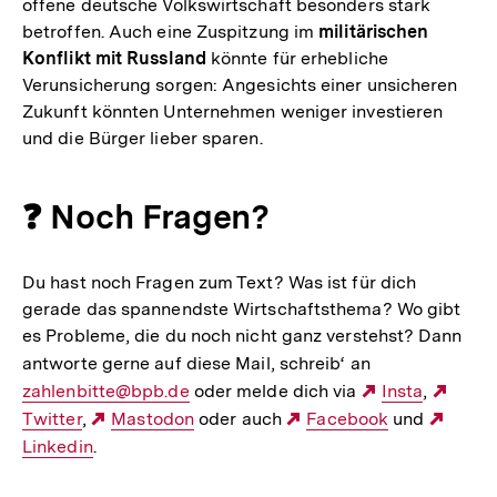
offene deutsche Volkswirtschaft besonders stark
betroffen. Auch eine Zuspitzung im
militärischen
Konflikt mit Russland
könnte für erhebliche
Verunsicherung sorgen: Angesichts einer unsicheren
Zukunft könnten Unternehmen weniger investieren
und die Bürger lieber sparen.
❓ Noch Fragen?
Du hast noch Fragen zum Text? Was ist für dich
gerade das spannendste Wirtschaftsthema? Wo gibt
es Probleme, die du noch nicht ganz verstehst? Dann
antworte gerne auf diese Mail, schreib‘ an
E-
zahlenbitte@bpb.de
oder melde dich via
Mail
Externer
Insta
,
Exte
Twitter
,
Externer
Mastodon
oder auch
Externer
Facebook
Link:
Link:
und
Exter
Link:
Linkedin
.
Link:
Link:
Link: