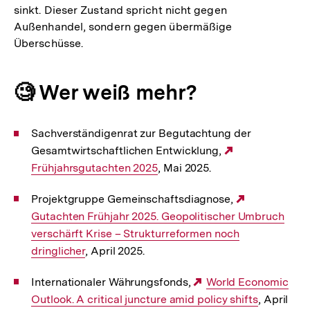
sinkt. Dieser Zustand spricht nicht gegen
Außenhandel, sondern gegen übermäßige
Überschüsse.
🧐 Wer weiß mehr?
Sachverständigenrat zur Begutachtung der
Gesamtwirtschaftlichen Entwicklung,
Externer
Frühjahrsgutachten 2025
, Mai 2025.
Link:
Projektgruppe Gemeinschaftsdiagnose,
Externer
Gutachten Frühjahr 2025. Geopolitischer Umbruch
Link:
verschärft Krise – Strukturreformen noch
dringlicher
, April 2025.
Internationaler Währungsfonds,
Externer
World Economic
Outlook. A critical juncture amid policy shifts
Link:
, April