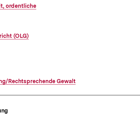
t, ordentliche
icht (OLG)
ng/Rechtsprechende Gewalt
ffsnavigation
ung