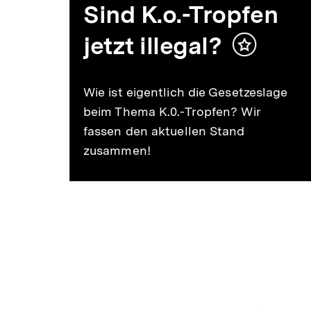
Min.
Sind K.o.-Tropfen
on
jetzt illegal?
Inhalt
merken
halt
erken
Wie ist eigentlich die Gesetzeslage
beim Thema K.0.-Tropfen? Wir
 und
fassen den aktuellen Stand
zusammen!
aben.
ich
1
/
2