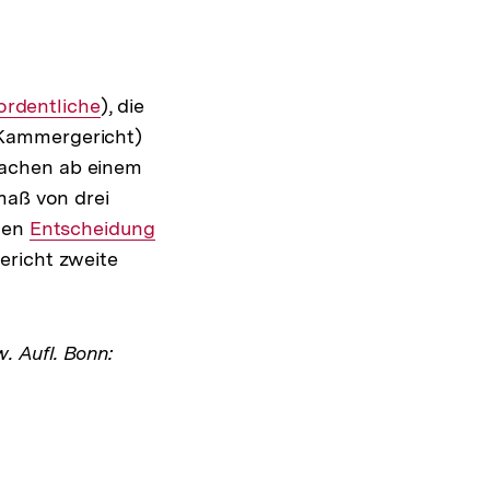
 ordentliche
), die
 Kammergericht)
ilsachen ab einem
maß von drei
egen
Interner
Entscheidung
ericht zweite
Link:
w. Aufl. Bonn: