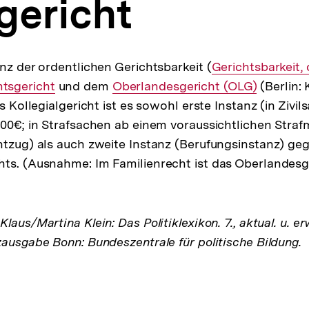
gericht
anz der ordentlichen Gerichtsbarkeit (
Interner
Gerichtsbarkeit,
terner
tsgericht
und dem
Interner
Oberlandesgericht (OLG)
Link:
(Berlin:
ls Kollegialgericht ist es sowohl erste Instanz (in Ziv
k:
Link:
000€; in Strafsachen ab einem voraussichtlichen Straf
ntzug) als auch zweite Instanz (Berufungsinstanz) g
ts. (Ausnahme: Im Familienrecht ist das Oberlandesg
laus/Martina Klein: Das Politiklexikon. 7., aktual. u. er
zausgabe Bonn: Bundeszentrale für politische Bildung.