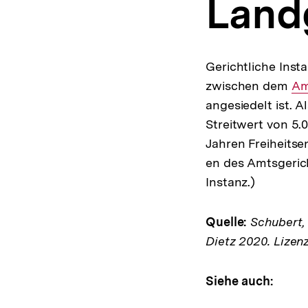
Land
a
t
i
o
n
Gerichtliche Inst
zwischen dem
In
Am
angesiedelt ist. A
Lin
Streitwert von 5.
Jahren Freiheitse
en des Amtsgerich
Instanz.)
Quelle:
Schubert, K
Dietz 2020. Lizen
Siehe auch: