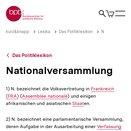
Direkt
Zur Startseite der bpb
zum
0
Artikel
Sho
Seiteninhalt
im
Naviga
Suche
springen
War
öffne
öffnen
öff
Pfadnavigation
Nationalversammlung
Brotkrümelnavigation
kurz&knapp
Lexika
Das Politiklexikon
N
|
bpb.de
Zurück
Das Politiklexikon
zur
Übersicht
Nationalversammlung
1) N. bezeichnet die Volksvertretung in
Interner
Frankreich
(FRA)
(
Interner
Assemblée nationale
) und einigen
Link:
afrikanischen und asiatischen
Link:
Interner
Staat
en.
Link:
2) N. bezeichnet eine parlamentarische Versammlung,
deren Aufgabe in der Ausarbeitung einer
Interner
Verfassung