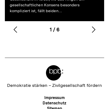
gesellschaftlichen Konsens besonders
kompliziert ist, fällt beiden…
1
/
6
Vorherigen
Nächs
Karussellinhalt
von
Inhalt
Inhalt
anzeigen
anzei
Meta-
Links
Zur
Demokratie stärken –
Zivilgesellschaft fördern
Startseite
der
Meta-
Impressum
bpb
Navigation
Datenschutz
Sitemap