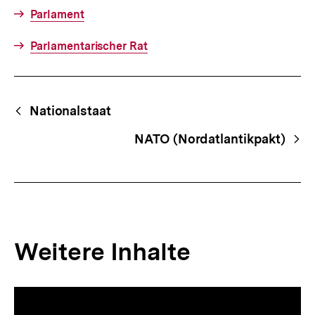
Parlament
Parlamentarischer Rat
Fussnoten
Begriffsnavigation
Content-
Nationalstaat
Navigation
NATO (Nordatlantikpakt)
Weitere Inhalte
Inhaltskarousell
Inhaltskarussell
für
überspringen