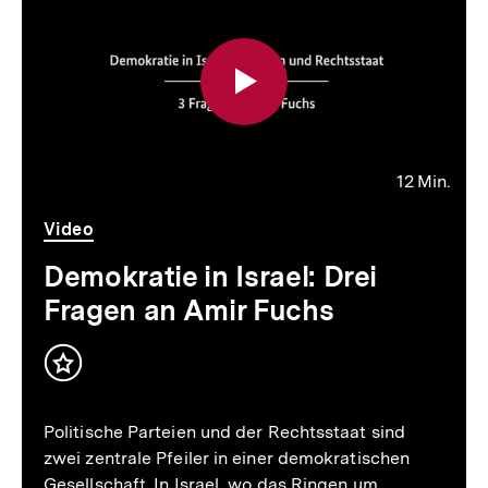
weitere
Inhalte
12 Min.
Video
Dauer
Video
12
Min.
Demokratie in Israel: Drei
Fragen an Amir Fuchs
Inhalt
merken
Politische Parteien und der Rechtsstaat sind
zwei zentrale Pfeiler in einer demokratischen
Gesellschaft. In Israel, wo das Ringen um