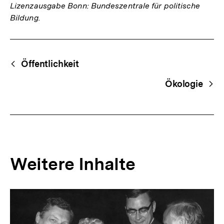
Lizenzausgabe Bonn: Bundeszentrale für politische
Bildung.
Fussnoten
Begriffsnavigation
Content-
Öffentlichkeit
Navigation
Ökologie
Weitere Inhalte