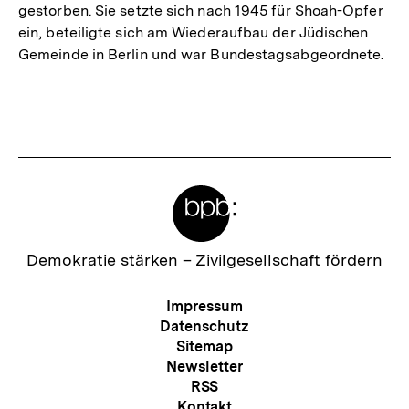
gestorben. Sie setzte sich nach 1945 für Shoah-Opfer
ein, beteiligte sich am Wiederaufbau der Jüdischen
Gemeinde in Berlin und war Bundestagsabgeordnete.
Meta-
Links
Zur
Demokratie stärken –
Zivilgesellschaft fördern
Startseite
der
Meta-
Impressum
bpb
Navigation
Datenschutz
Sitemap
Newsletter
RSS
Kontakt