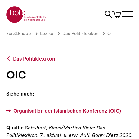
Direkt
Zur Startseite der bpb
zum
0
Artikel
Sho
Seiteninhalt
im
Naviga
Suche
springen
War
öffne
öffnen
öff
Pfadnavigation
OIC
Brotkrümelnavigation
kurz&knapp
Lexika
Das Politiklexikon
O
|
bpb.de
Zurück
Das Politiklexikon
zur
Übersicht
OIC
Siehe auch:
Organisation der Islamischen Konferenz (OIC)
Quelle:
Schubert, Klaus/Martina Klein: Das
Politiklexikon. 7., aktual. u. erw. Aufl. Bonn: Dietz 2020.