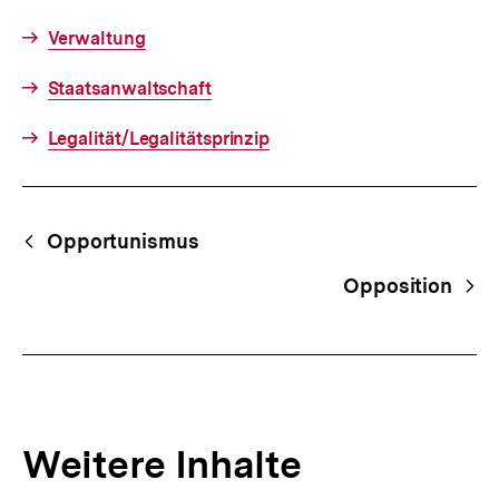
Verwaltung
Staatsanwaltschaft
Legalität/Legalitätsprinzip
Fussnoten
Begriffsnavigation
Content-
Opportunismus
Navigation
Opposition
Weitere Inhalte