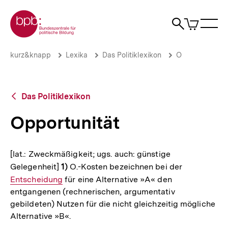
Direkt
Zur Startseite der bpb
zum
0
Artikel
Sho
Seiteninhalt
im
Naviga
Suche
springen
War
öffne
öffnen
öff
Pfadnavigation
Opportunität
Brotkrümelnavigation
kurz&knapp
Lexika
Das Politiklexikon
O
|
bpb.de
Zurück
Das Politiklexikon
zur
Übersicht
Opportunität
[lat.: Zweckmäßigkeit; ugs. auch: günstige
Gelegenheit]
1)
O.-Kosten bezeichnen bei der
Interner
Entscheidung
für eine Alternative »A« den
Link:
entgangenen (rechnerischen, argumentativ
gebildeten) Nutzen für die nicht gleichzeitig mögliche
Alternative »B«.