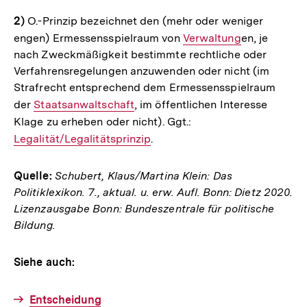
2)
O.-Prinzip bezeichnet den (mehr oder weniger
engen) Ermessensspielraum von
Interner
Verwaltung
en, je
nach Zweckmäßigkeit bestimmte rechtliche oder
Link:
Verfahrensregelungen anzuwenden oder nicht (im
Strafrecht entsprechend dem Ermessensspielraum
der
Interner
Staatsanwaltschaft
, im öffentlichen Interesse
Klage zu erheben oder nicht). Ggt.:
Link:
Interner
Legalität/Legalitätsprinzip
.
Link:
Quelle:
Schubert, Klaus/Martina Klein: Das
Politiklexikon. 7., aktual. u. erw. Aufl. Bonn: Dietz 2020.
Lizenzausgabe Bonn: Bundeszentrale für politische
Bildung.
Siehe auch:
Entscheidung