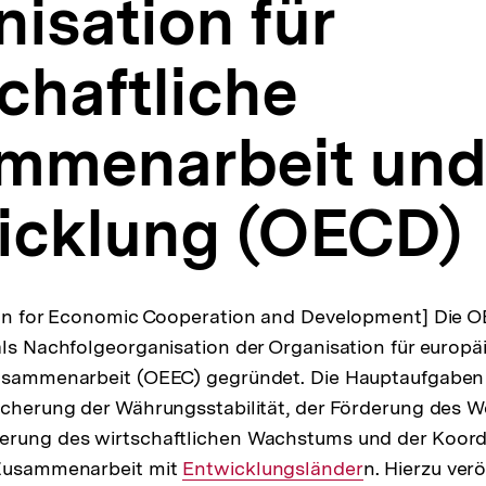
isation für
chaftliche
mmenarbeit und
icklung (OECD)
ion for Economic Cooperation and Development] Die OE
als Nachfolgeorganisation der Organisation für europä
Zusammenarbeit (OEEC) gegründet. Die Hauptaufgabe
icherung der Währungsstabilität, der Förderung des W
erung des wirtschaftlichen Wachstums und der Koord
 Zusammenarbeit mit
Interner
Entwicklungsländer
n. Hierzu verö