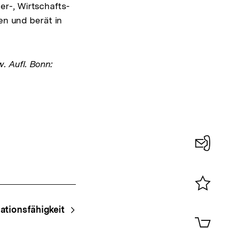
r-, Wirtschafts-
en und berät in
w. Aufl. Bonn:
Konta
0
Merklist
ationsfähigkeit
ansehen
0
Artik
im