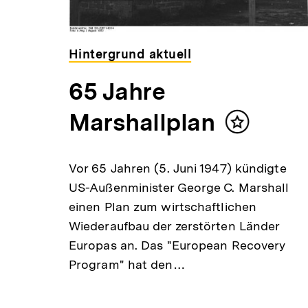
Hintergrund aktuell
e
65 Jahre
ät
Marshallplan
Inhalt
merken
Vor 65 Jahren (5. Juni 1947) kündigte
US-Außenminister George C. Marshall
rten
einen Plan zum wirtschaftlichen
Wiederaufbau der zerstörten Länder
eder
Europas an. Das "European Recovery
Program" hat den…
ung