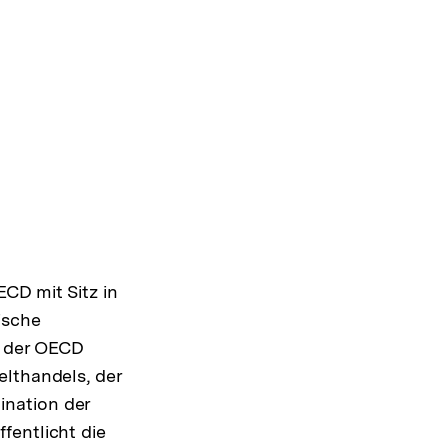
CD mit Sitz in
ische
n der OECD
elthandels, der
ination der
ffentlicht die