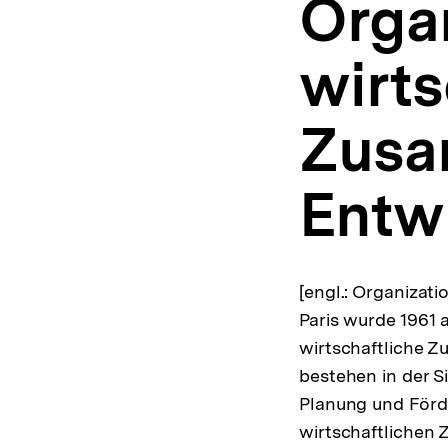
Organ
bpb.de
a
t
i
wirts
o
n
Zusa
Entw
[engl.: Organizat
Paris wurde 1961 
wirtschaftliche 
bestehen in der S
Planung und Förd
wirtschaftlichen