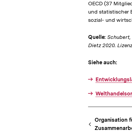
OECD (37 Mitglied
und statistischer 
sozial- und wirts
Quelle:
Schubert, K
Dietz 2020. Lizen
Siehe auch:
Entwicklungsl
Welthandelsor
Fussnoten
Content-
Begri
Organisation f
Navigation
Zusammenarbei