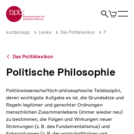
Direkt
Zur Startseite der bpb
zum
0
Artikel
Sho
Seiteninhalt
im
Naviga
Suche
springen
War
öffne
öffnen
öff
Pfadnavigation
Politische
Brotkrümelnavigation
kurz&knapp
Lexika
Das Politiklexikon
P
Philosophie
|
bpb.de
Zurück
Das Politiklexikon
zur
Übersicht
Politische Philosophie
Politikwissenschaftlich-philosophische Teildisziplin,
deren wichtigste Aufgabe es ist, die Grundsätze und
Regeln legitimer und gerechter Ordnungen
menschlichen Zusammenlebens (immer wieder neu)
zu bestimmen, die Folgen und Wirkungen neuer
Strömungen (z. B. des Fundamentalismus) und
Entwicklungen (z. B. der wirtschaftlichen und