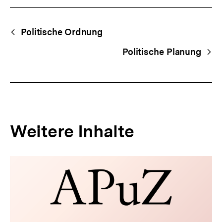
Fussnoten
Begriffsnavigation
Content-
Politische Ordnung
Navigation
Politische Planung
Weitere Inhalte
Inhaltskarousell
Inhaltskarussell
für
überspringen
weitere
Inhalte