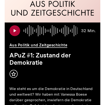
Audi
Daue
32 Min.
32
Min.
Aus Politik und Zeitgeschichte
APuZ #1: Zustand der
Demokratie
Inhalt
merken
Wie steht es um die Demokratie in Deutschland
und weltweit? Wir haben mit Vanessa Boese
darüber gesprochen, inwiefern die Demokratie