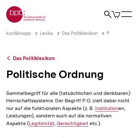
Direkt
Zur Startseite der bpb
zum
0
Artikel
Sho
Seiteninhalt
im
Naviga
Suche
springen
War
öffne
öffnen
öff
Pfadnavigation
Politische
Brotkrümelnavigation
kurz&knapp
Lexika
Das Politiklexikon
P
Ordnung
|
bpb.de
Zurück
Das Politiklexikon
zur
Übersicht
Politische Ordnung
Sammelbegriff für alle (tatsächlichen und denkbaren)
Herrschaftssysteme. Der Begriff P. O. zielt dabei nicht
nur auf die funktionalen Aspekte (z. B.
Interner
Institution
en,
Leistungen), sondern auch auf die normativen
Link:
Aspekte (
Interner
Legitimität
,
Interner
Gerechtigkeit
etc.).
Link:
Link: