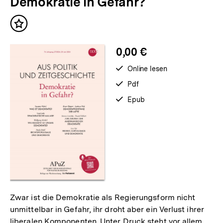
Demokratie in Gefahr?
Inhalte
Inhalt
merken
0,00 €
verfügbar
Online lesen
zum
verfügbar
Pdf
als
verfügbar
Epub
als
Zwar ist die Demokratie als Regierungsform nicht
unmittelbar in Gefahr, ihr droht aber ein Verlust ihrer
liberalen Komponenten. Unter Druck steht vor allem