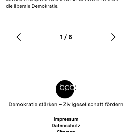
die liberale Demokratie.
1
/
6
Vorherigen
Nächs
Karussellinhalt
von
Inhalt
Inhalt
anzeigen
anzei
Meta-
Links
Zur
Demokratie stärken –
Zivilgesellschaft fördern
Startseite
der
Meta-
Impressum
bpb
Navigation
Datenschutz