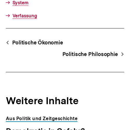
System
Verfassung
Fussnoten
Begriffsnavigation
Content-
Politische Ökonomie
Navigation
Politische Philosophie
Weitere Inhalte
Inhaltskarousell
Inhaltskarussell
Aus Politik und Zeitgeschichte
für
überspringen
weitere