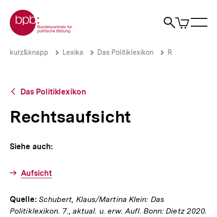
Direkt
Zur Startseite der bpb
zum
0
Artikel
Sho
Seiteninhalt
im
Naviga
Suche
springen
War
öffne
öffnen
öff
Pfadnavigation
Rechtsaufsicht
Brotkrümelnavigation
kurz&knapp
Lexika
Das Politiklexikon
R
|
bpb.de
Zurück
Das Politiklexikon
zur
Übersicht
Rechtsaufsicht
Siehe auch:
Aufsicht
Quelle:
Schubert, Klaus/Martina Klein: Das
Politiklexikon. 7., aktual. u. erw. Aufl. Bonn: Dietz 2020.