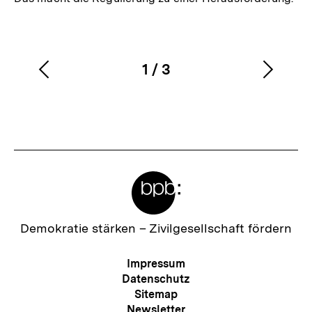
1
/
3
Vorherigen
Nächs
Karussellinhalt
von
Inhalt
Inhalt
anzeigen
anzei
Meta-
Links
Zur
Demokratie stärken –
Zivilgesellschaft fördern
Startseite
der
Meta-
Impressum
bpb
Navigation
Datenschutz
Sitemap
Newsletter