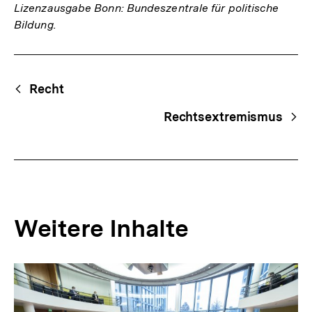
Lizenzausgabe Bonn: Bundeszentrale für politische
Bildung.
Fussnoten
Begriffsnavigation
Content-
Recht
Navigation
Rechtsextremismus
Weitere Inhalte
Inhaltskarousell
Inhaltskarussell
für
überspringen
weitere
Inhalte