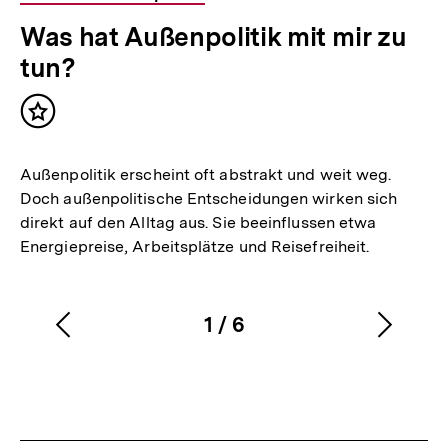
Was hat Außenpolitik mit mir zu
tun?
Inhalt
merken
Außenpolitik erscheint oft abstrakt und weit weg.
Doch außenpolitische Entscheidungen wirken sich
direkt auf den Alltag aus. Sie beeinflussen etwa
Energiepreise, Arbeitsplätze und Reisefreiheit.
1
/
6
Vorherigen
Nächs
Karussellinhalt
von
Inhalt
Inhalt
anzeigen
anzei