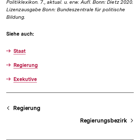
Politiklexikon. 7., aktual. u. erw. Aufl. Bonn: Dietz 2020.
Lizenzausgabe Bonn: Bundeszentrale für politische
Bildung.
Siehe auch:
Staat
Regierung
Exekutive
Fussnoten
Begriffsnavigation
Content-
Regierung
Navigation
Regierungsbezirk