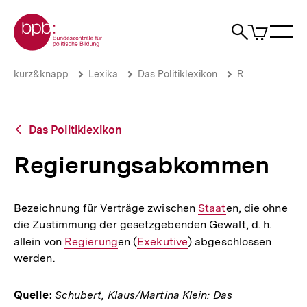
Direkt
Zur Startseite der bpb
zum
0
Artikel
Sho
Seiteninhalt
im
Naviga
Suche
springen
War
öffne
öffnen
öff
Pfadnavigation
Regierungsabkommen
Brotkrümelnavigation
kurz&knapp
Lexika
Das Politiklexikon
R
|
bpb.de
Zurück
Das Politiklexikon
zur
Übersicht
Regierungsabkommen
Bezeichnung für Verträge zwischen
Interner
Staat
en, die ohne
die Zustimmung der gesetzgebenden Gewalt, d. h.
Link:
allein von
Interner
Regierung
en (
Interner
Exekutive
) abgeschlossen
werden.
Link:
Link:
Quelle:
Schubert, Klaus/Martina Klein: Das