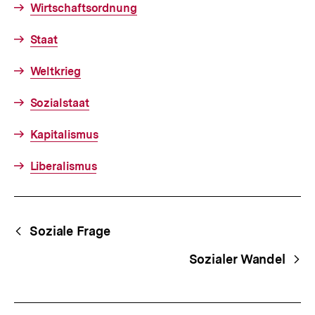
Wirtschaftsordnung
Staat
Weltkrieg
Sozialstaat
Kapitalismus
Liberalismus
Fussnoten
Begriffsnavigation
Content-
Soziale Frage
Navigation
Sozialer Wandel