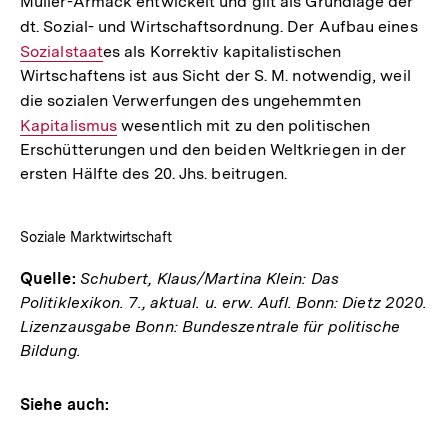
Müller-Armack entwickelt und gilt als Grundlage der
Link:
dt. Sozial- und Wirtschaftsordnung. Der Aufbau eines
Inte
Sozialstaat
es als Korrektiv kapitalistischen
Link
Wirtschaftens ist aus Sicht der S. M. notwendig, weil
die sozialen Verwerfungen des ungehemmten
Interner
Kapitalismus
wesentlich mit zu den politischen
Link:
Erschütterungen und den beiden Weltkriegen in der
ersten Hälfte des 20. Jhs. beitrugen.
Soziale Marktwirtschaft
Quelle:
Schubert, Klaus/Martina Klein: Das
Politiklexikon. 7., aktual. u. erw. Aufl. Bonn: Dietz 2020.
Lizenzausgabe Bonn: Bundeszentrale für politische
Bildung.
Siehe auch: