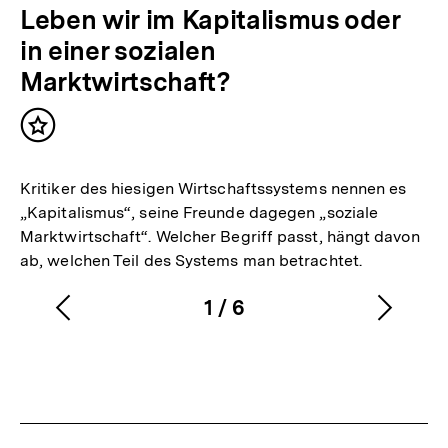
Leben wir im Kapitalismus oder
in einer sozialen
Marktwirtschaft?
Inhalt
merken
Kritiker des hiesigen Wirtschaftssystems nennen es
„Kapitalismus“, seine Freunde dagegen „soziale
Marktwirtschaft“. Welcher Begriff passt, hängt davon
ab, welchen Teil des Systems man betrachtet.
1
/
6
Vorherigen
Nächs
Karussellinhalt
von
Inhalt
Inhalt
anzeigen
anzei