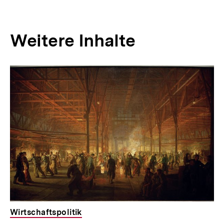
Weitere Inhalte
Inhaltskarousell
Inhaltskarussell
für
überspringen
weitere
Inhalte
Wirtschaftspolitik