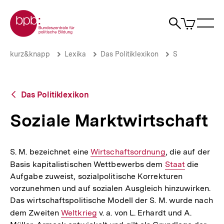
Direkt
Zur Startseite der bpb
zum
0
Artikel
Sho
Seiteninhalt
im
Naviga
Suche
springen
War
öffne
öffnen
öff
Pfadnavigation
Soziale
Brotkrümelnavigation
kurz&knapp
Lexika
Das Politiklexikon
S
Marktwirtschaft
|
bpb.de
Zurück
Das Politiklexikon
zur
Übersicht
Soziale Marktwirtschaft
S. M. bezeichnet eine
Interner
Wirtschaftsordnung
, die auf der
Basis kapitalistischen Wettbewerbs dem
Link:
Interner
Staat
die
Aufgabe zuweist, sozialpolitische Korrekturen
Link:
vorzunehmen und auf sozialen Ausgleich hinzuwirken.
Das wirtschaftspolitische Modell der S. M. wurde nach
dem Zweiten
Interner
Weltkrieg
v. a. von L. Erhardt und A.