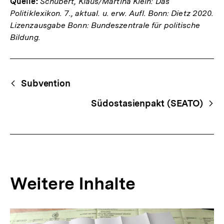
Quelle:
Schubert, Klaus/Martina Klein: Das
Politiklexikon. 7., aktual. u. erw. Aufl. Bonn: Dietz 2020.
Lizenzausgabe Bonn: Bundeszentrale für politische
Bildung.
Fussnoten
Begriffsnavigation
Content-
Subvention
Navigation
Südostasienpakt (SEATO)
Weitere Inhalte