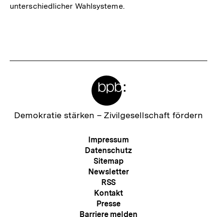
unterschiedlicher Wahlsysteme.
Meta-
Links
Zur
Demokratie stärken –
Zivilgesellschaft fördern
Startseite
der
Meta-
Impressum
bpb
Navigation
Datenschutz
Sitemap
Newsletter
RSS
Kontakt
Presse
Barriere melden