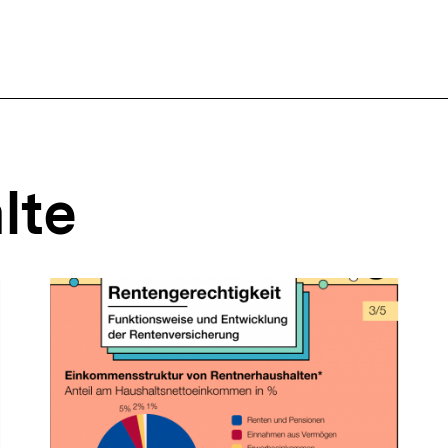
ffsnavigation
lte