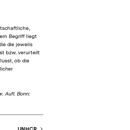
tschaftliche,
m Begriff liegt
ie die jeweils
t bzw. verurteilt
usst, ob die
licher
w. Aufl. Bonn:
UNHCR