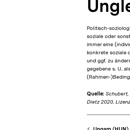
Ungle
a
t
i
o
n
Politisch-soziolog
soziale oder sons
immer eine (indivi
konkrete soziale 
und ggf. zu änder
gegebene s. U. als
(Rahmen-)Beding
Quelle:
Schubert, K
Dietz 2020. Lizen
Fussnoten
Content-
Ungarn (HUN)