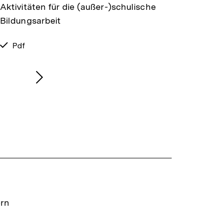
Aktivitäten für die (außer-)schulische
Bildungsarbeit
verfügbar
Pdf
als
Nächsten
Inhalt
anzeigen
ern