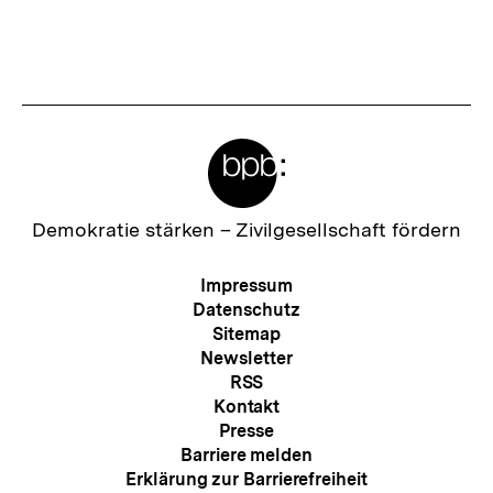
Meta-
Links
Zur
Demokratie stärken –
Zivilgesellschaft fördern
Startseite
der
Meta-
Impressum
bpb
Navigation
Datenschutz
Sitemap
Newsletter
RSS
Kontakt
Presse
Barriere melden
Erklärung zur Barrierefreiheit