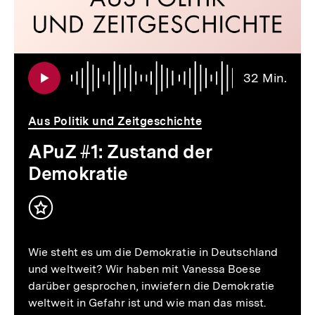
Audi
Daue
32 Min.
32
Min.
Aus Politik und Zeitgeschichte
APuZ #1: Zustand der
Demokratie
Inhalt
merken
Wie steht es um die Demokratie in Deutschland
und weltweit? Wir haben mit Vanessa Boese
darüber gesprochen, inwiefern die Demokratie
weltweit in Gefahr ist und wie man das misst.