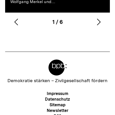
Wolfgang Merkel und…
1
/
6
Vorherigen
Nächs
Karussellinhalt
von
Inhalt
Inhalt
anzeigen
anzei
Meta-
Links
Zur
Demokratie stärken –
Zivilgesellschaft fördern
Startseite
der
Meta-
Impressum
bpb
Navigation
Datenschutz
Sitemap
Newsletter