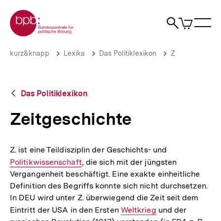
Direkt
Zur Startseite der bpb
zum
0
Artikel
Sho
Seiteninhalt
im
Naviga
Suche
springen
War
öffne
öffnen
öff
Pfadnavigation
Zeitgeschichte
Brotkrümelnavigation
kurz&knapp
Lexika
Das Politiklexikon
Z
|
bpb.de
Zurück
Das Politiklexikon
zur
Übersicht
Zeitgeschichte
Z. ist eine Teildisziplin der Geschichts- und
Interner
Politikwissenschaft
, die sich mit der jüngsten
Link:
Vergangenheit beschäftigt. Eine exakte einheitliche
Definition des Begriffs konnte sich nicht durchsetzen.
In DEU wird unter Z. überwiegend die Zeit seit dem
Eintritt der USA in den Ersten
Interner
Weltkrieg
und der