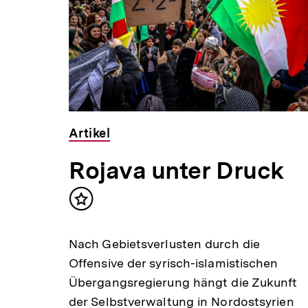
Inhalte
Audio
Dauer
Min.
38
Artikel
Min.
Rojava unter Druck
Inhalt
merken
r?
Nach Gebietsverlusten durch die
Offensive der syrisch-islamistischen
Übergangsregierung hängt die Zukunft
e,
der Selbstverwaltung in Nordostsyrien