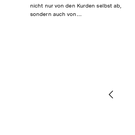
r
nicht nur von den Kurden selbst ab,
r
sondern auch von…
och
das
1
/
2
Karussellinhalt
von
Vorheri
Inhalt
anzeige