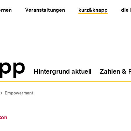
ernen
Veranstaltungen
kurz&knapp
die
pp
Hintergrund aktuell
Zahlen & 
ion
Empowerment
kon