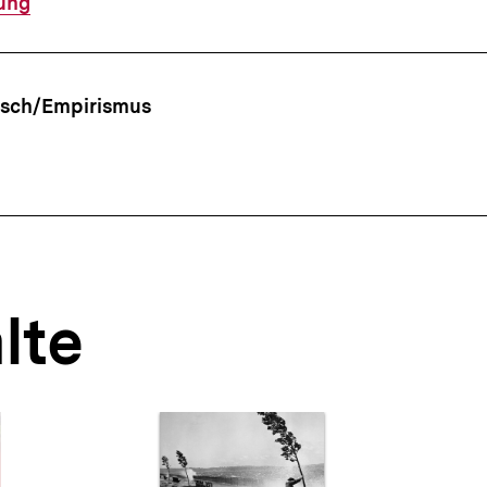
ung
ffsnavigation
isch/Empirismus
lte