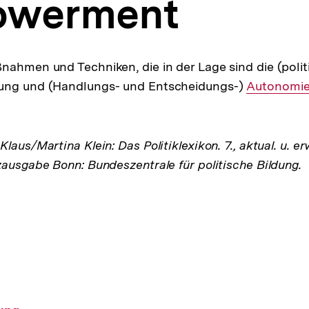
werment
nahmen und Techniken, die in der Lage sind die (polit
ung und (Handlungs- und Entscheidungs-)
Interner
Autonomi
Link:
laus/Martina Klein: Das Politiklexikon. 7., aktual. u. er
zausgabe Bonn: Bundeszentrale für politische Bildung.