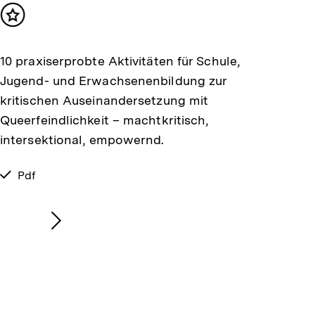
Inhalt
merken
10 praxiserprobte Aktivitäten für Schule,
Jugend- und Erwachsenenbildung zur
kritischen Auseinandersetzung mit
Queerfeindlichkeit – machtkritisch,
intersektional, empowernd.
verfügbar
Pdf
als
Nächsten
Inhalt
anzeigen