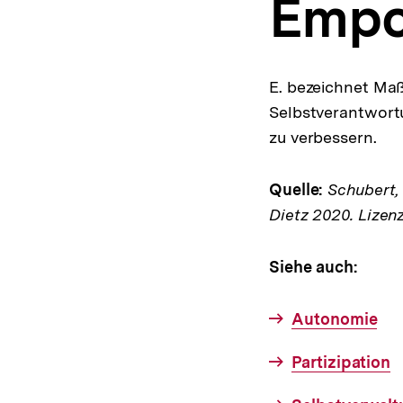
Empo
a
t
i
o
n
E. bezeichnet Maß
Selbstverantwort
zu verbessern.
Quelle:
Schubert, K
Dietz 2020. Lizen
Siehe auch:
Autonomie
Partizipation