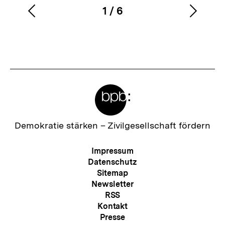
1
/
6
Vorherigen
Nächs
Karussellinhalt
von
Inhalt
Inhalt
anzeigen
anzei
Meta-
Links
Zur
Demokratie stärken –
Zivilgesellschaft fördern
Startseite
der
Meta-
Impressum
bpb
Navigation
Datenschutz
Sitemap
Newsletter
RSS
Kontakt
Presse