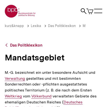
Direkt
Zur Startseite der bpb
zum
0
Artikel
Sho
Seiteninhalt
im
Naviga
Suche
springen
War
öffne
öffnen
öff
Pfadnavigation
Mandatsgebiet
Brotkrümelnavigation
kurz&knapp
Lexika
Das Politiklexikon
M
|
bpb.de
Zurück
Das Politiklexikon
zur
Übersicht
Mandatsgebiet
M.-G. bezeichnet ein unter besondere Aufsicht und
Intern
Verwaltung
gestelltes und mit bestimmten
Link:
Sonderrechten oder -pflichten ausgestattetes
politisches Territorium (z. B. die nach dem Ersten
Interner
Weltkrieg
vom
Interner
Völkerbund
verwalteten Gebiete des
Link:
ehemaligen Deutschen Reiches (
Link:
Interner
Deutsches