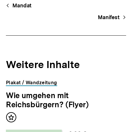
Begriffsnavigation
Content-
Mandat
Navigation
Manifest
Weitere Inhalte
Inhaltskarousell
Inhaltskarussell
Plakat / Wandzeitung
für
überspringen
Wie umgehen mit
weitere
Inhalte
Reichsbürgern? (Flyer)
Inhalt
merken